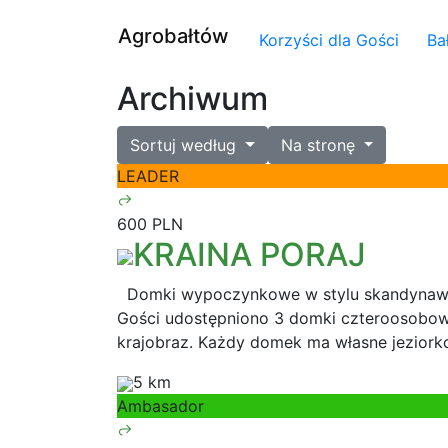
Agrobałtów
Korzyści dla Gości
Ba
Archiwum
Sortuj według
Na stronę
LEADER
600 PLN
KRAINA PORAJ
Domki wypoczynkowe w stylu skandynawski
Gości udostępniono 3 domki czteroosobow
krajobraz. Każdy domek ma własne jeziork
5 km
Ambasador