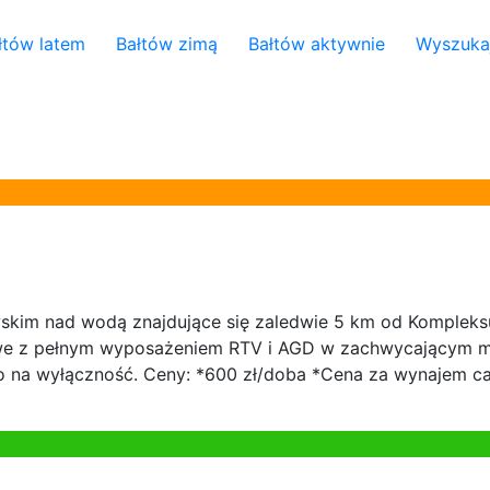
łtów latem
Bałtów zimą
Bałtów aktywnie
Wyszuka
m nad wodą znajdujące się zaledwie 5 km od Kompleksu 
e z pełnym wyposażeniem RTV i AGD w zachwycającym mie
o na wyłączność. Ceny: *600 zł/doba *Cena za wynajem c