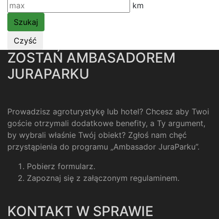
km
ZOSTAŃ AMBASADOREM
JURAPARKU
Prowadzisz agroturystykę lub hotel? Chcesz aby Twoi
goście otrzymali dodatkowe benefity, a Ty argument,
by wybrali właśnie Twój obiekt? Zgłoś nam chęć
przystąpienia do programu „Ambasador JuraParku”.
Pobierz formularz
.
Zapoznaj się z załączonym regulaminem
.
KONTAKT W SPRAWIE