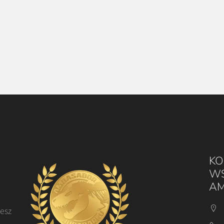
KO
WS
AM
cesz