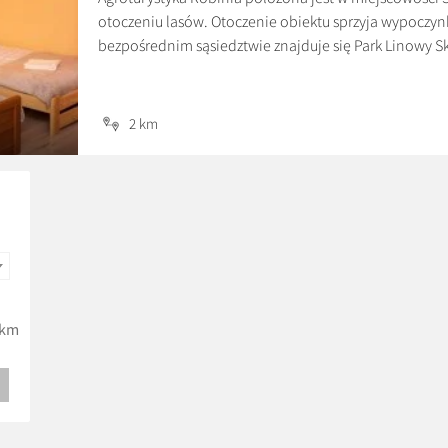
otoczeniu lasów. Otoczenie obiektu sprzyja wypoczynk
bezpośrednim sąsiedztwie znajduje się Park Linowy S
Turystyczny.
2 km
km