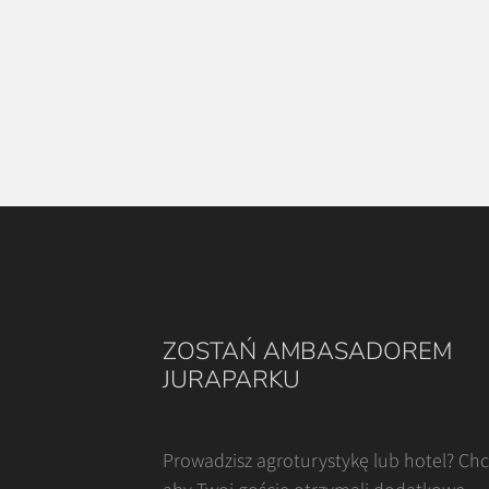
ZOSTAŃ AMBASADOREM
JURAPARKU
Prowadzisz agroturystykę lub hotel? Ch