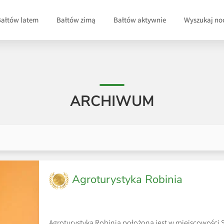
Bałtów latem
Bałtów zimą
Bałtów aktywnie
Wyszukaj no
ARCHIWUM
Agroturystyka Robinia
Agroturystyka Robinia położona jest w miejscowości 