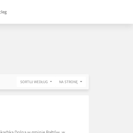
cleg
SORTUJ WEDŁUG
NA STRONĘ
Skarbka Dolna w gminie Bałtów, w