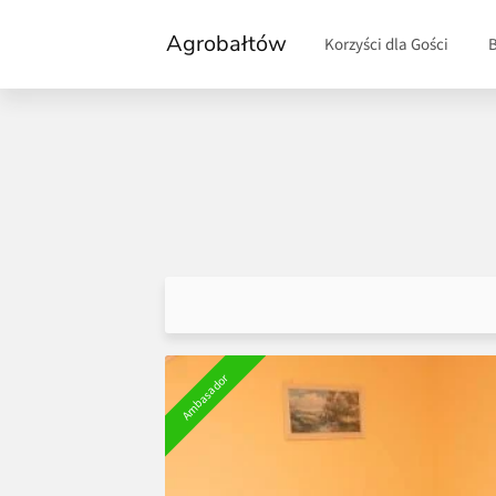
Agrobałtów
Korzyści dla Gości
Ambasador