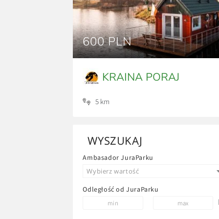
600 PLN
KRAINA PORAJ
5 km
WYSZUKAJ
Ambasador JuraParku
Wybierz wartość
Odległość od JuraParku