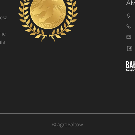
AM
cesz
nie
nia
© AgroBaltow