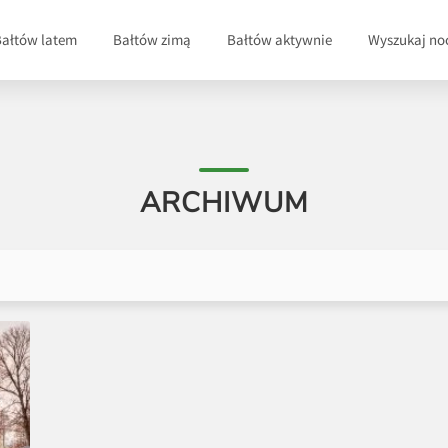
Bałtów latem
Bałtów zimą
Bałtów aktywnie
Wyszukaj no
ARCHIWUM