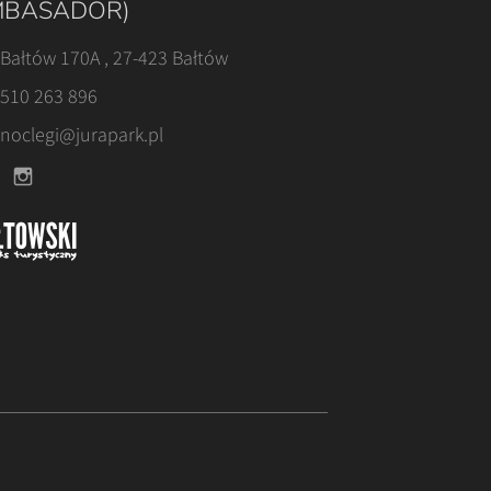
BASADOR)
Bałtów 170A , 27-423 Bałtów
510 263 896
noclegi@jurapark.pl