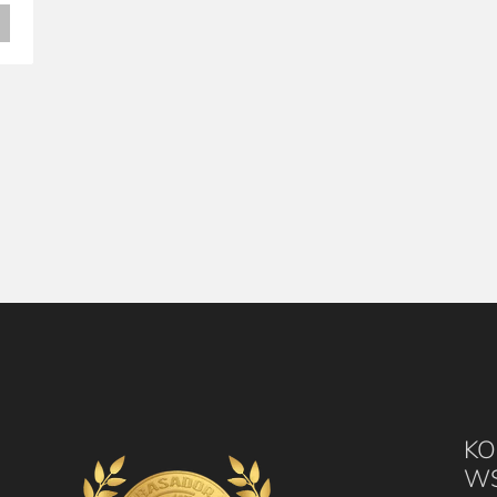
KO
WS