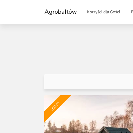
Agrobałtów
Korzyści dla Gości
LEADER