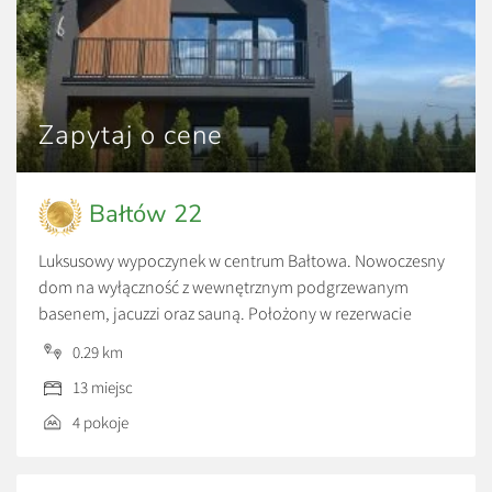
Zapytaj o cene
Bałtów 22
Luksusowy wypoczynek w centrum Bałtowa. Nowoczesny
dom na wyłączność z wewnętrznym podgrzewanym
basenem, jacuzzi oraz sauną. Położony w rezerwacie
Modrzewie, u podnóża skarpy, nowoczesny, ekologiczny,
0.29 km
luksusowy dom o powierzchni 170 m2, z klimatyzacją i
13 miejsc
rekuperacją, który komfortowo pomieści 13 osób. Na
parterze znajduje się przeszklony salon z nowoczesnym
4 pokoje
kominkiem połączony z dużą w pełni wyposażoną […]