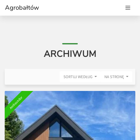
Agrobałtów
ARCHIWUM
SORTUJ WEDŁUG
NA STRONĘ
Ambasador