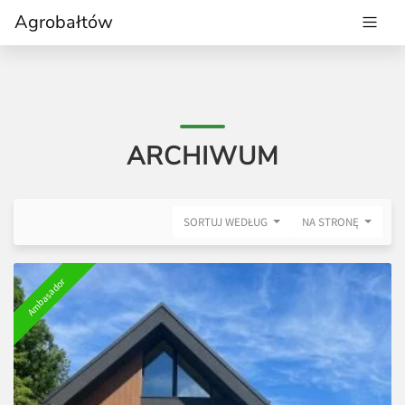
Agrobałtów
ARCHIWUM
SORTUJ WEDŁUG
NA STRONĘ
Ambasador