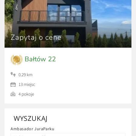
Zapytaj o cene
Bałtów 22
0.29 km
13 miejsc
4 pokoje
WYSZUKAJ
Ambasador JuraParku