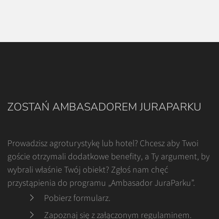
ZOSTAŃ AMBASADOREM JURAPARKU
Prowadzisz agroturystykę lub hotel? Chcesz aby Twoi
goście otrzymali dodatkowe benefity, a Ty argument, by
wybrali właśnie Twój obiekt? Zgłoś nam chęć
przystąpienia do programu „Ambasador JuraParku”.
Pobierz formularz
.
Zapoznaj się z załączonym regulaminem
.