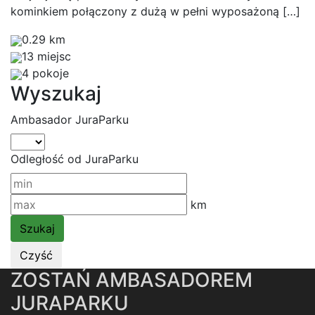
kominkiem połączony z dużą w pełni wyposażoną […]
0.29 km
13 miejsc
4 pokoje
Wyszukaj
Ambasador JuraParku
Odległość od JuraParku
km
ZOSTAŃ AMBASADOREM
JURAPARKU