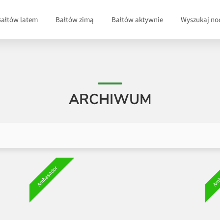
Bałtów latem
Bałtów zimą
Bałtów aktywnie
Wyszukaj no
ARCHIWUM
Ambasador
Amb