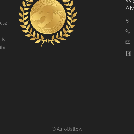
WS
AM
cesz
nie
nia
© AgroBaltow