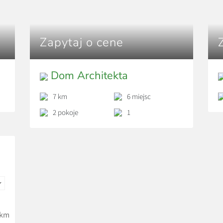
Zapytaj o cene
Dom Architekta
7 km
6 miejsc
2 pokoje
1
km