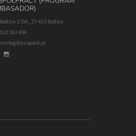
PÓŁPRACY (PROGRAM
BASADOR)
Bałtów 170A , 27-423 Bałtów
510 263 896
noclegi@jurapark.pl