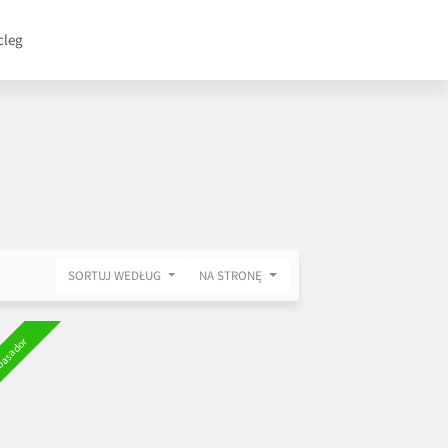
cleg
SORTUJ WEDŁUG
NA STRONĘ
asador