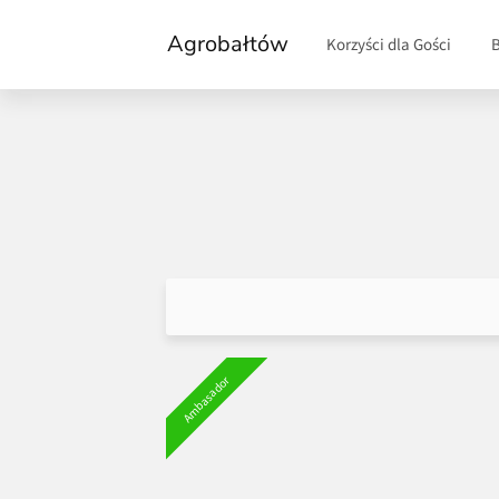
Agrobałtów
Korzyści dla Gości
Ambasador