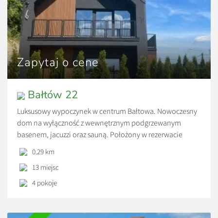
Zapytaj o cene
Bałtów 22
Luksusowy wypoczynek w centrum Bałtowa. Nowoczesny
dom na wyłączność z wewnętrznym podgrzewanym
basenem, jacuzzi oraz sauną. Położony w rezerwacie
Modrzewie, u podnóża skarpy, nowoczesny, ekologiczny,
0.29 km
luksusowy dom o powierzchni 170 m2, z klimatyzacją i
13 miejsc
rekuperacją, który komfortowo pomieści 13 osób. Na
parterze znajduje się przeszklony salon z nowoczesnym
4 pokoje
kominkiem połączony z dużą w pełni wyposażoną […]