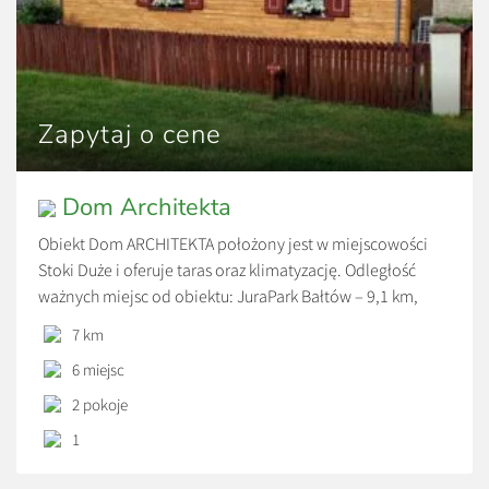
Zapytaj o cene
Dom Architekta
Obiekt Dom ARCHITEKTA położony jest w miejscowości
Stoki Duże i oferuje taras oraz klimatyzację. Odległość
ważnych miejsc od obiektu: JuraPark Bałtów – 9,1 km,
Kolegiata św. Marcina w Opatowie – 26 km. Obiekt
7 km
zapewnia ogród oraz bezpłatny prywatny parking. W
6 miejsc
okolicy w odległości 47 km znajduje się Dom Długosza.
2 pokoje
1