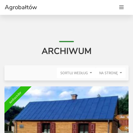
Agrobałtów
ARCHIWUM
SORTUJ WEDŁUG
NA STRONĘ
Ambasador