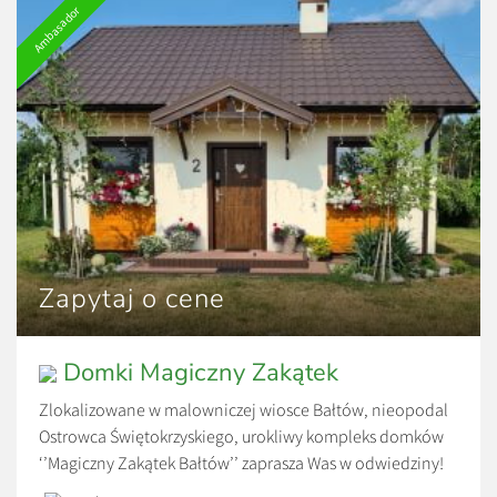
Ambasador
Zapytaj o cene
Domki Magiczny Zakątek
Zlokalizowane w malowniczej wiosce Bałtów, nieopodal
Ostrowca Świętokrzyskiego, urokliwy kompleks domków
‘’Magiczny Zakątek Bałtów’’ zaprasza Was w odwiedziny!
Czekają tu na Was 5-10 osobowe domki, w których