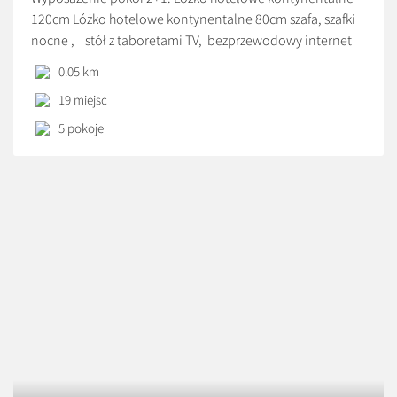
120cm Lóżko hotelowe kontynentalne 80cm szafa, szafki
nocne , stół z taboretami TV, bezprzewodowy internet
WI-FI czajnik łazienka – pełne wyposażenie , ręczniki
0.05 km
balkon Wyposażenie pokoi typ studio 2+2+1: 2 Lóżko
19 miejsc
hotelowe kontynentalne 120cm Lóżko hotelowe
kontynentalne 80cm szafa, komoda stół z krzesłami TV,
5 pokoje
bezprzewodowy internet WI-FI, lodówka, czajnik […]