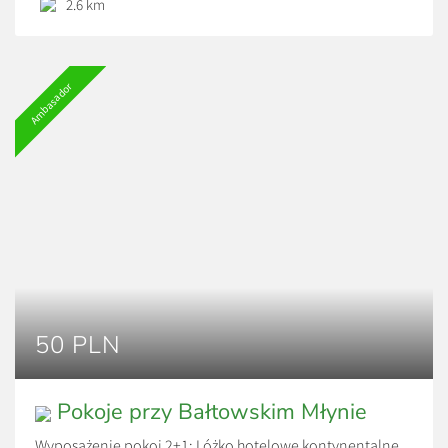
2.6 km
znajdziecie komfortowe, niezależne od siebie sypialnie,
nowoczesne łazienki oraz w pełni wyposażony salon z
telewizorem połączony z częścią jadalną i aneksem
Ambasador
kuchennym. Cały obiekt, otacza bajkowy ogród,
przepełniony […]
50 PLN
Pokoje przy Bałtowskim Młynie
Wyposażenie pokoi 2+1: Lóżko hotelowe kontynentalne