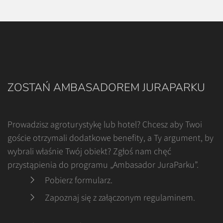
ZOSTAŃ AMBASADOREM JURAPARKU
Prowadzisz agroturystykę lub hotel? Chcesz aby Twoi
goście otrzymali dodatkowe benefity, a Ty argument, by
wybrali właśnie Twój obiekt? Zgłoś nam chęć
przystąpienia do programu „Ambasador JuraParku”.
Pobierz formularz
.
Zapoznaj się z załączonym regulaminem
.