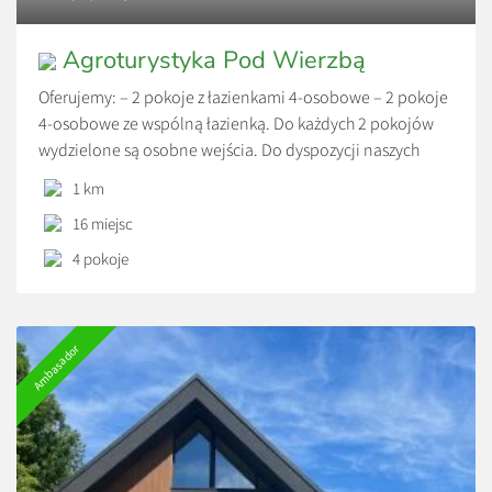
Agroturystyka Pod Wierzbą
Oferujemy: – 2 pokoje z łazienkami 4-osobowe – 2 pokoje
4-osobowe ze wspólną łazienką. Do każdych 2 pokojów
wydzielone są osobne wejścia. Do dyspozycji naszych
gości są 2 kuchnie (1 na 2 pokoje). Znajdziecie w nich
1 km
wszystko, czego potrzeba do przyrządzania codziennych
16 miejsc
posiłków. Do dwóch największych pokojów przynależą
balkony. W każdym z pokoi znajduje się […]
4 pokoje
Ambasador