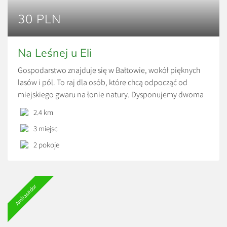
30 PLN
Na Leśnej u Eli
Gospodarstwo znajduje się w Bałtowie, wokół pięknych
lasów i pól. To raj dla osób, które chcą odpocząć od
miejskiego gwaru na łonie natury. Dysponujemy dwoma
pokojami (2-osobowym i 1-osobowym) ze wspólną
2.4 km
łazienką oraz kuchnią i jadalnią. W kuchni istnieje
3 miejsc
możliwość przygotowania posiłku we własnym zakresie.
Pokoje wyposażone są w czajnik elektryczny i radio.
2 pokoje
Gospodyni serwuje […]
Ambasador