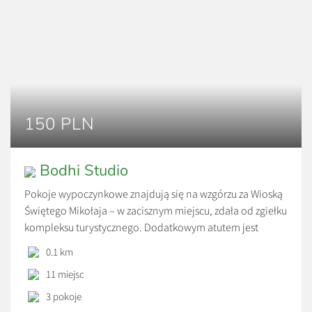
150 PLN
Bodhi Studio
Pokoje wypoczynkowe znajdują się na wzgórzu za Wioską
Świętego Mikołaja – w zacisznym miejscu, zdała od zgiełku
kompleksu turystycznego. Dodatkowym atutem jest
sąsiedztwo Studia Masażu Bodhi – koniecznie umówcie się
0.1 km
na relaksujące masaże lub saunowanie. Tylko 500 metrów
11 miejsc
od Bodhi Studio znajduje się gastronomia „Zajazd
Przystocze” – gdzie serwowane są śniadania w formie
3 pokoje
bufetu. Położona […]