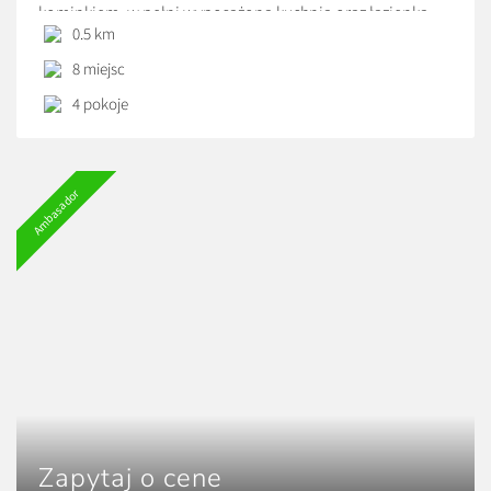
kominkiem, w pełni wyposażona kuchnia oraz łazienka.
0.5 km
Na pierwszym piętrze – sypialnia główna, łazienka z
8 miejsc
prysznicem oraz pokój z dużą garderobą. Na poddaszu
4 pokoje
natomiast znajdują się dwie sypialnie i łazienka z wanną.
Dom jest idealny dla 8 osób, w pełni wyposażony i
przystosowany do całorocznego wynajmu. Poranną kawę
Ambasador
i wieczorne wino można sączyć na tarasie, z którego
widok rozpościera się na Bałtów.
Zapytaj o cene