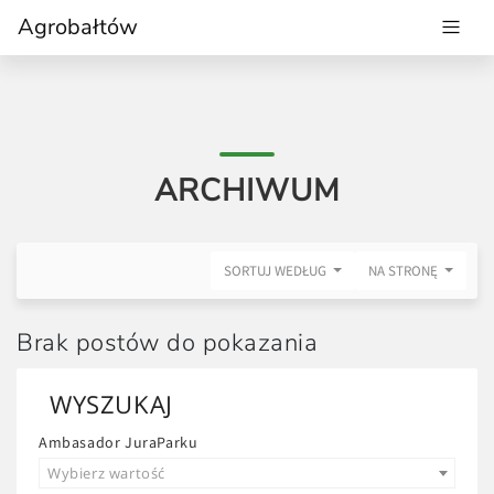
Agrobałtów
ARCHIWUM
SORTUJ WEDŁUG
NA STRONĘ
Brak postów do pokazania
WYSZUKAJ
Ambasador JuraParku
Wybierz wartość