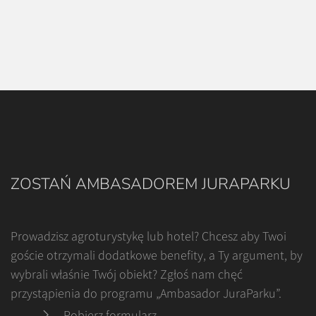
ZOSTAŃ AMBASADOREM JURAPARKU
Prowadzisz agroturystykę lub hotel? Chcesz aby Twoi
goście otrzymali dodatkowe benefity, a Ty argument, by
wybrali właśnie Twój obiekt? Zgłoś nam chęć
przystąpienia do programu „Ambasador JuraParku”.
Pobierz formularz
.