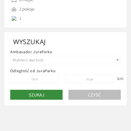
okolicy w odległości 47 km znajduje się Dom Długosza.
2 pokoje
1
WYSZUKAJ
Ambasador JuraParku
Wybierz wartość
Odległość od JuraParku
km