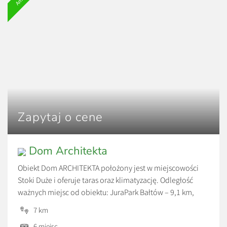
jazdy. Goście mogą relaksować się w ogrodzie, cieszyć się
widokiem na zieleń i korzystać z wygód, które sprawiają,
że pobyt jest komfortowy o każdej porze roku.
Zapytaj o cene
Dom Architekta
Obiekt Dom ARCHITEKTA położony jest w miejscowości
Stoki Duże i oferuje taras oraz klimatyzację. Odległość
ważnych miejsc od obiektu: JuraPark Bałtów – 9,1 km,
Kolegiata św. Marcina w Opatowie – 26 km. Obiekt
7 km
zapewnia ogród oraz bezpłatny prywatny parking. W
6 miejsc