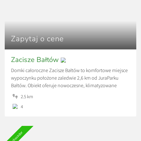
Zapytaj o cene
Zacisze Bałtów
Domki całoroczne Zacisze Bałtów to komfortowe miejsce
wypoczynku położone zaledwie 2,6 km od JuraParku
Bałtów. Obiekt oferuje nowoczesne, klimatyzowane
domki z tarasem, prywatną łazienką, w pełni wyposażoną
2.5 km
kuchnią oraz dostępem do bezpłatnego Wi-Fi i
4
prywatnego parkingu.
To idealna propozycja dla rodzin, par i grup przyjaciół,
które chcą odpocząć w spokojnej okolicy, a jednocześnie
Ambasador
mieć najważniejsze atrakcje Bałtowa w zasięgu kilku minut