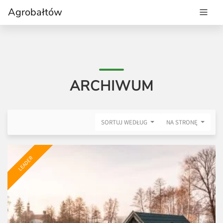
Agrobałtów
ARCHIWUM
SORTUJ WEDŁUG
NA STRONĘ
LEADER