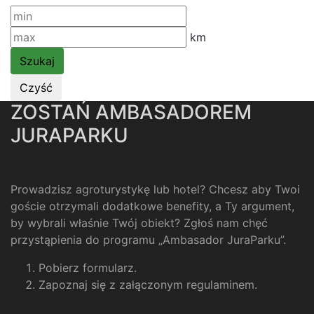
km
ZOSTAŃ AMBASADOREM
JURAPARKU
Prowadzisz agroturystykę lub hotel? Chcesz aby Twoi
goście otrzymali dodatkowe benefity, a Ty argument,
by wybrali właśnie Twój obiekt? Zgłoś nam chęć
przystąpienia do programu „Ambasador JuraParku”.
Pobierz formularz
.
Zapoznaj się z załączonym regulaminem
.