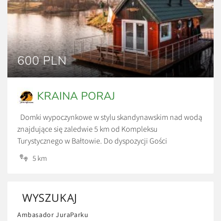
600 PLN
KRAINA PORAJ
Domki wypoczynkowe w stylu skandynawskim nad wodą
znajdujące się zaledwie 5 km od Kompleksu
Turystycznego w Bałtowie. Do dyspozycji Gości
udostępniono 3 domki czteroosobowe z pełnym
5 km
wyposażeniem RTV i AGD w zachwycającym miejscu.
Spokój, cisza oraz urokliwy krajobraz. Każdy domek ma
własne jeziorko na wyłączność. Ceny: *600 zł/doba *Cena
WYSZUKAJ
za wynajem całego domku, przy […]
Ambasador JuraParku