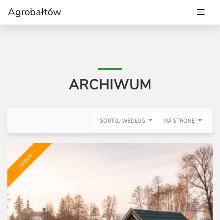
Agrobałtów
ARCHIWUM
SORTUJ WEDŁUG
NA STRONĘ
LEADER