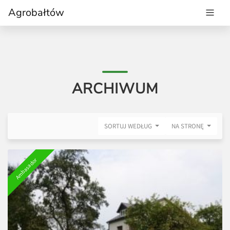
Agrobałtów
ARCHIWUM
SORTUJ WEDŁUG
NA STRONĘ
Ambasador