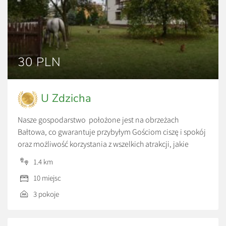
30 PLN
U Zdzicha
Nasze gospodarstwo położone jest na obrzeżach
Bałtowa, co gwarantuje przybyłym Gościom ciszę i spokój
oraz możliwość korzystania z wszelkich atrakcji, jakie
oferuje Bałtów. Naprzeciw naszego gospodarstwa
1.4 km
znajduje się las pełen grzybów i jagód. Goście mają
10 miejsc
możliwość wypocząć na łonie natury korzystając z
wytyczonych szlaków pieszych i rowerowych, jeżdżąc
3 pokoje
konno, a wieczorem biesiadując przy grillu lub […]