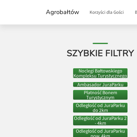
Agrobałtów
Korzyści dla Gości
SZYBKIE FILTRY
Noclegi Bałtowskiego
Kompleksu Turystycznego
Ambasador JuraParku
Płatność Bonem
Turystycznym
Odległość od JuraParku
do 2km
Odległość od JuraParku 2
- 4km
Odległość od JuraParku
pow. 4km