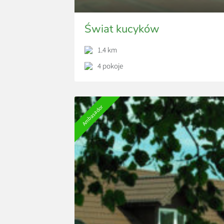
Świat kucyków
1.4 km
4 pokoje
Ambasador