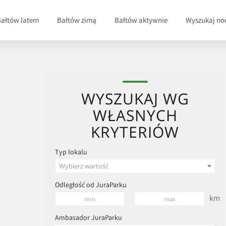
Bałtów latem
Bałtów zimą
Bałtów aktywnie
Wyszukaj no
WYSZUKAJ WG
WŁASNYCH
KRYTERIÓW
Typ lokalu
Wybierz wartość
Odległość od JuraParku
km
Ambasador JuraParku