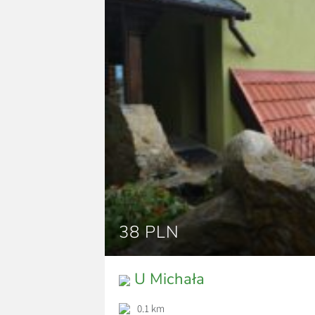
38 PLN
U Michała
0.1 km