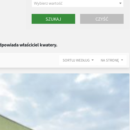
Wybierz wartość
dpowiada właściciel kwatery.
SORTUJ WEDŁUG
NA STRONĘ