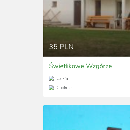
35 PLN
Świetlikowe Wzgórze
2.3 km
2 pokoje