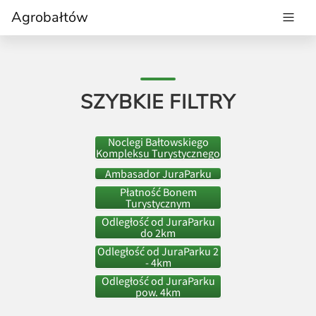
Agrobałtów
SZYBKIE FILTRY
Noclegi Bałtowskiego
Kompleksu Turystycznego
Ambasador JuraParku
Płatność Bonem
Turystycznym
Odległość od JuraParku
do 2km
Odległość od JuraParku 2
- 4km
Odległość od JuraParku
pow. 4km