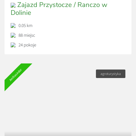
Zajazd Przystocze / Ranczo w
Dolinie
0.05 km
88 miejsc
24 pokoje
Ambasador
agroturystyka