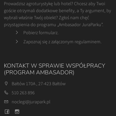
Prowadzisz agroturystykę lub hotel? Chcesz aby Twoi
goście otrzymali dodatkowe benefity, a Ty argument, by
wybrali właśnie Twój obiekt? Zgłoś nam chęć
przystąpienia do programu „Ambasador JuraParku”.
Pobierz formularz
.
Zapoznaj się z załączonym regulaminem
.
KONTAKT W SPRAWIE WSPÓŁPRACY
(PROGRAM AMBASADOR)
Bałtów 170A , 27-423 Bałtów
510 263 896
noclegi@jurapark.pl