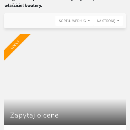
właściciel kwatery.
SORTUJ WEDŁUG
NA STRONĘ
LEADER
Zapytaj o cene