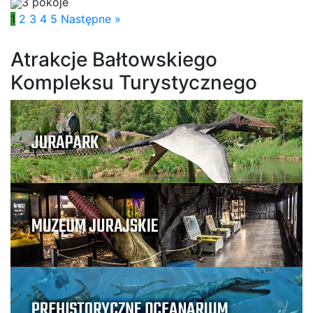
3 pokoje
1
2
3
4
5
Następne »
Atrakcje Bałtowskiego
Kompleksu Turystycznego