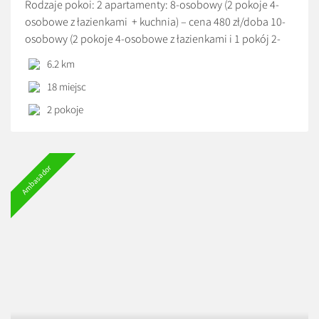
Rodzaje pokoi: 2 apartamenty: 8-osobowy (2 pokoje 4-
osobowe z łazienkami + kuchnia) – cena 480 zł/doba 10-
osobowy (2 pokoje 4-osobowe z łazienkami i 1 pokój 2-
osobowy z łazienką + kuchnia) – cena 520 zł/doba
6.2 km
Udogodnienia : parking, wyposażona kuchnia z jadalnią (
18 miejsc
naczynia sztućce, czajnik elektryczny, płyta indukcyjna,
mikrofalówka, lodówka, zmywarka), ogród, grill i […]
2 pokoje
Ambasador