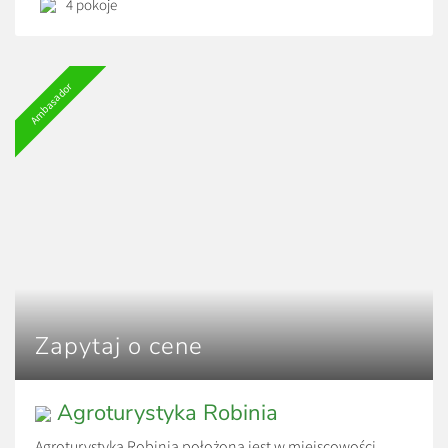
aneks kuchenny, natomiast dla pozostałych pokoi jest
4 pokoje
aneks kuchenny […]
Ambasador
Zapytaj o cene
Agroturystyka Robinia
Agroturystyka Robinia położona jest w miejscowości