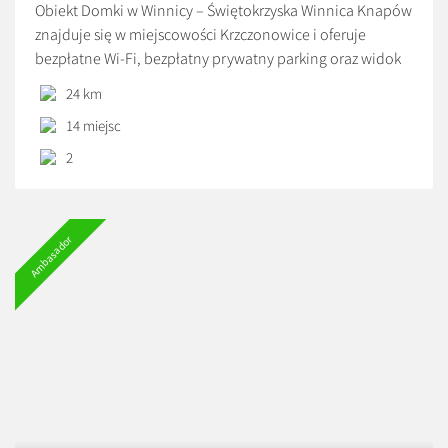
Obiekt Domki w Winnicy – Świętokrzyska Winnica Knapów
znajduje się w miejscowości Krzczonowice i oferuje
bezpłatne Wi-Fi, bezpłatny prywatny parking oraz widok
na ogród. Odległość ważnych miejsc od obiektu:
24 km
Świętokrzyski Park Narodowy – 49 km. Każda opcja
14 miejsc
zakwaterowania ma taras i wyposażona jest w telewizor z
płaskim ekranem. We wszystkich opcjach znajduje się
2
kuchnia z […]
Ambasador