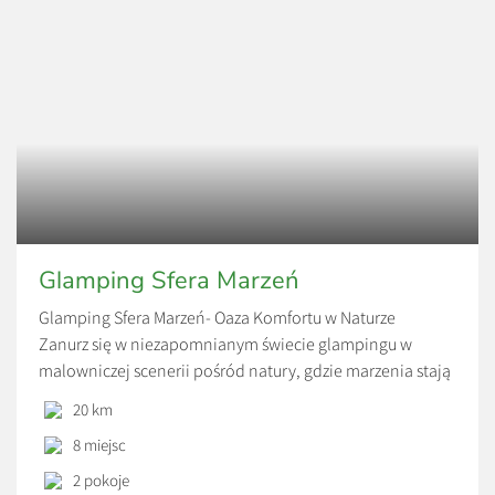
Glamping Sfera Marzeń
Glamping Sfera Marzeń- Oaza Komfortu w Naturze
Zanurz się w niezapomnianym świecie glampingu w
malowniczej scenerii pośród natury, gdzie marzenia stają
się rzeczywistością, a czas zdaje się płynąć wolniej. Nasze
20 km
dwie 4-osobowe kopuły sferyczne, wyposażone w
8 miejsc
klimatyzację i ogrzewanie, oferują komfort przez cały rok,
niezależnie od warunków atmosferycznych.
2 pokoje