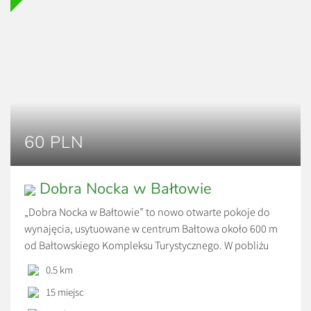
60 PLN
Dobra Nocka w Bałtowie
„Dobra Nocka w Bałtowie” to nowo otwarte pokoje do
wynajęcia, usytuowane w centrum Bałtowa około 600 m
od Bałtowskiego Kompleksu Turystycznego. W pobliżu
znajdują się trzy sklepy spożywcze oraz 4 restauracje.
0.5 km
Każdy pokój posiada własną łazienkę, telewizor, małą
15 miejsc
lodówkę oraz wifi. Pokój typu studio posiada własny