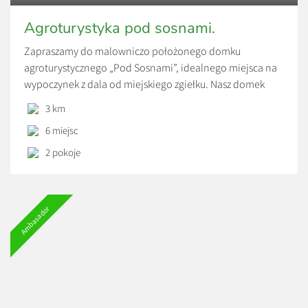
Agroturystyka pod sosnami.
Zapraszamy do malowniczo położonego domku
agroturystycznego „Pod Sosnami”, idealnego miejsca na
wypoczynek z dala od miejskiego zgiełku. Nasz domek
znajduje się zaledwie 3 km od Bałtowa, w otoczeniu
3 km
pięknych lasów i zielonych łąk.
6 miejsc
2 pokoje
Ambasador