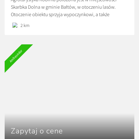
Skarbka Dolna w gminie Bałtów, w otoczeniu lasów.
Otoczenie obiektu sprzyja wypoczynkowi, a także
aktywności fizycznej. W bezpośrednim sąsiedztwie
2 km
znajduje się Park Linowy Skarbka oraz Bałtowski Kompleks
Turystyczny.
Ambasador
Zapytaj o cene