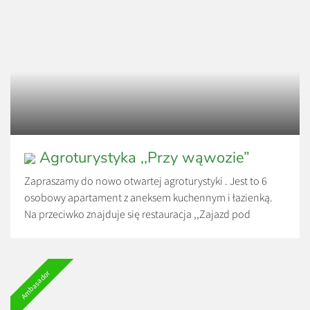
Agroturystyka ,,Przy wąwozie”
Zapraszamy do nowo otwartej agroturystyki . Jest to 6
osobowy apartament z aneksem kuchennym i łazienką.
Na przeciwko znajduje się restauracja ,,Zajazd pod
Jarem”, pod jest sklep spożywczy, a w niedalekiej
odległości (bo tylko 400 m) znajduje się JuraPark.
Cena 80 zł jest od osoby, przy sześciu osobach.
Ambasador
Doba od 15.00 do 11.00