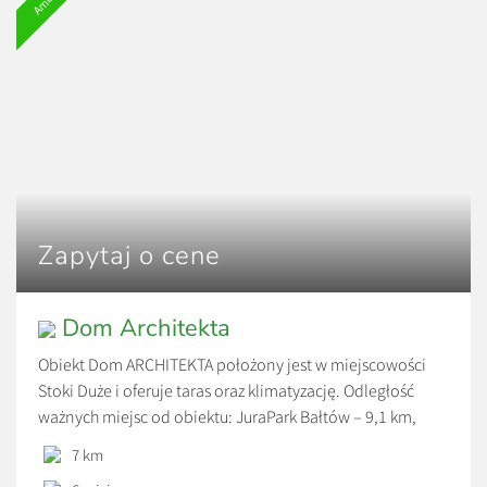
jazdy. Goście mogą relaksować się w ogrodzie, cieszyć się
widokiem na zieleń i korzystać z wygód, które sprawiają,
że pobyt jest komfortowy o każdej porze roku.
Zapytaj o cene
Dom Architekta
Obiekt Dom ARCHITEKTA położony jest w miejscowości
Stoki Duże i oferuje taras oraz klimatyzację. Odległość
ważnych miejsc od obiektu: JuraPark Bałtów – 9,1 km,
Kolegiata św. Marcina w Opatowie – 26 km. Obiekt
7 km
zapewnia ogród oraz bezpłatny prywatny parking. W