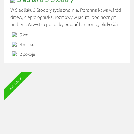
W Siedlisku 3 Stodoły życie zwalnia. Poranna kawa wśród
drzew, ciepło ogniska, rozmowy w jacuzzi pod nocnym
niebem. Wszystko po to, by poczuć harmonię, bliskość i
prawdziwy odpoczynek. Tu jesteście tylko Wy, natura i
5 km
spokój.
4 miejsc
2 pokoje
Ambasador