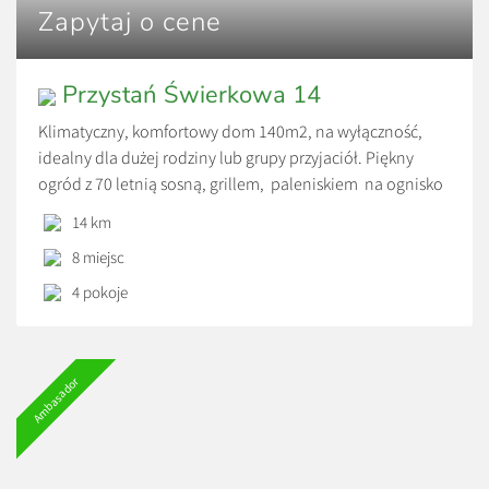
Zapytaj o cene
Przystań Świerkowa 14
Klimatyczny, komfortowy dom 140m2, na wyłączność,
idealny dla dużej rodziny lub grupy przyjaciół. Piękny
ogród z 70 letnią sosną, grillem, paleniskiem na ognisko
oraz basenem (sezon letni). W domu przytulny salon z
14 km
kominkiem połączony z kuchnią oraz jadalnią, duże studio
8 miejsc
rodzinne + 2 sypialnie, 2 łazienki, salka kinowa oraz
dedykowane biuro do pracy zdalnej.
4 pokoje
Ambasador