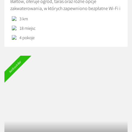
Bałtów, oferuje ogród, taras oraz różne opcje
zakwaterowania, w których zapewniono bezpłatne Wi-Fi i
telewizor z płaskim ekranem. Na terenie obiektu znajduje
3 km
się prywatny parking. W każdej opcji zakwaterowania
18 miejsc
zapewniono klimatyzację, prywatną łazienkę oraz aneks
kuchenny z lodówką, piekarnikiem, mikrofalówką i płytą
4 pokoje
kuchenną. W okolicy panują doskonałe warunki do
uprawiania jazdy na rowerze. Odległość ważnych miejsc
od obiektu: JuraPark Bałtów – 2,8 km, Kolegiata św.
Ambasador
Marcina w Opatowie – 35 km. Lotnisko Lotnisko Radom-
Sadków znajduje się 50 km od obiektu.