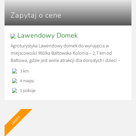
Zapytaj o cene
Lawendowy Domek
Agroturystyka Lawendowy domek do wynajęcia w
miejscowości Wólka Bałtowska Kolonia – 2,7 km od
Bałtowa, gdzie jest wiele atrakcji dla dorosłych i dzieci –
Bałtowski Kompleks Turystyczny. Dom jest tylko jeden (na
3 km
wyłączność dla Państwa, bez gospodarzy na posesji) ,
4 miejsc
posiada salon z aneksem kuchennym, 2 sypialnie oraz
łazienkę. Lawendowy domek posiada ogrzewanie
1 pokoje
podłogowe elektryczne […]
LEADER