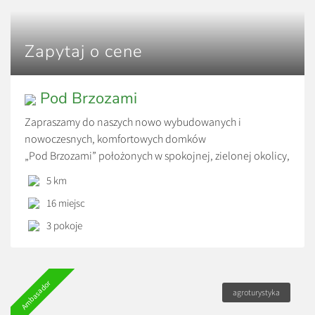
Zapytaj o cene
Pod Brzozami
Zapraszamy do naszych nowo wybudowanych i
nowoczesnych, komfortowych domków
„Pod Brzozami” położonych w spokojnej, zielonej okolicy,
która sprzyja prawdziwemu wypoczynkowi. To idealne
5 km
miejsce dla osób szukających spokoju i bliskości natury, a
16 miejsc
jednocześnie ceniących sobie wygodę i wysoki standard.
3 pokoje
Ambasador
agroturystyka