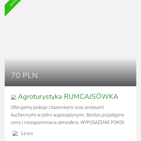
70 PLN
Agroturystyka RUMCAJSÓWKA
Oferujemy pokoje z łazienkami oraz aneksami
kuchennymi w pełni wyposażonymi. Bardzo przystępne
ceny i niezapomniana atmosfera. WYPOSAŻENIE POKOI:
łóżko piętrowe (góra, dół) łóżko małżeńskie ( w dwóch
5.6 km
pokojach) łóżka pojedyncze stół z krzesłami szafa, komoda