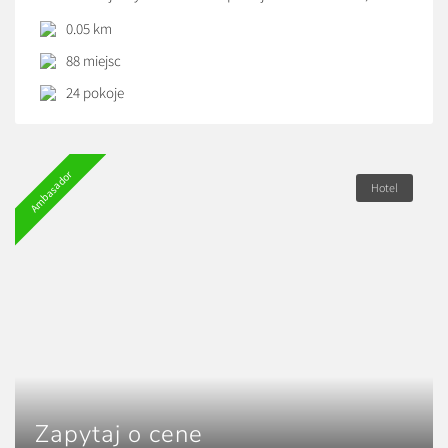
przestronne studia oraz pokoje typu hostelowego. Cena
0.05 km
ustalana indywidualnie w zależności od standardu oraz
88 miejsc
liczby gości.
24 pokoje
Ambasador
Hotel
Zapytaj o cene