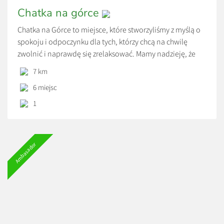
Chatka na górce
Chatka na Górce to miejsce, które stworzyliśmy z myślą o
spokoju i odpoczynku dla tych, którzy chcą na chwilę
zwolnić i naprawdę się zrelaksować. Mamy nadzieję, że
poczujecie się tu jak u siebie – a może nawet lepiej. 😊
7 km
Czekamy na Was. Do zobaczenia w Chatce na Górce!
6 miejsc
Zapraszamy do urokliwej, drewnianej Chatki na górce w
okolicy Bałtowa – piętrowego domku, idealnego na
1
wypoczynek z rodziną lub przyjaciółmi.
Ambasador