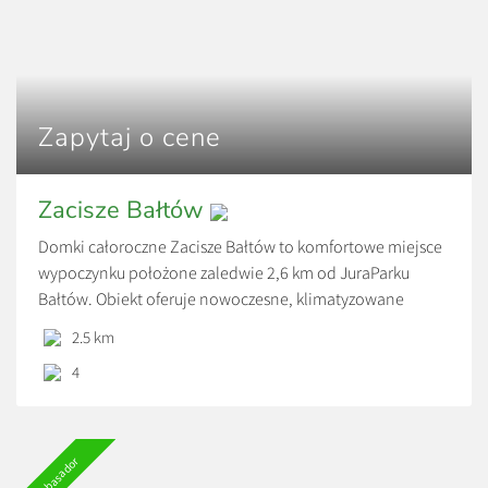
Zapytaj o cene
Zacisze Bałtów
Domki całoroczne Zacisze Bałtów to komfortowe miejsce
wypoczynku położone zaledwie 2,6 km od JuraParku
Bałtów. Obiekt oferuje nowoczesne, klimatyzowane
domki z tarasem, prywatną łazienką, w pełni wyposażoną
2.5 km
kuchnią oraz dostępem do bezpłatnego Wi-Fi i
4
prywatnego parkingu.
To idealna propozycja dla rodzin, par i grup przyjaciół,
które chcą odpocząć w spokojnej okolicy, a jednocześnie
Ambasador
mieć najważniejsze atrakcje Bałtowa w zasięgu kilku minut