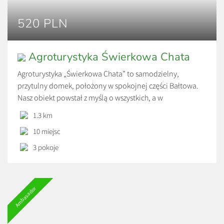
520 PLN
Agroturystyka Świerkowa Chata
Agroturystyka „Świerkowa Chata” to samodzielny,
przytulny domek, położony w spokojnej części Bałtowa.
Nasz obiekt powstał z myślą o wszystkich, a w
szczególności o rodzinach z dziećmi. Dlatego w trosce o
1.3 km
bezpieczeństwo, zdrowie oraz atrakcje dla najmłodszych
10 miejsc
proponujemy szereg udogodnień i rozwiązań. Jest to
doskonałe miejsce do wypoczynku i relaksu. Na parterze
3 pokoje
domku znajduje się nowocześnie […]
Ambasador