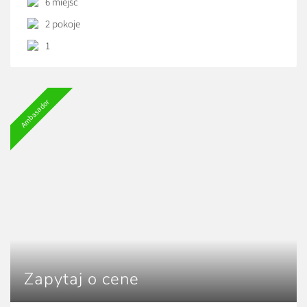
6 miejsc
okolicy w odległości 47 km znajduje się Dom Długosza.
2 pokoje
1
Ambasador
Zapytaj o cene