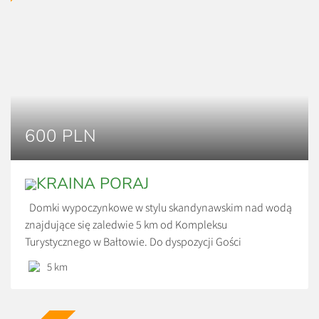
600 PLN
KRAINA PORAJ
Domki wypoczynkowe w stylu skandynawskim nad wodą
znajdujące się zaledwie 5 km od Kompleksu
Turystycznego w Bałtowie. Do dyspozycji Gości
udostępniono 3 domki czteroosobowe z pełnym
5 km
wyposażeniem RTV i AGD w zachwycającym miejscu.
Spokój, cisza oraz urokliwy krajobraz. Każdy domek ma
własne jeziorko na wyłączność. Ceny: *600 zł/doba *Cena