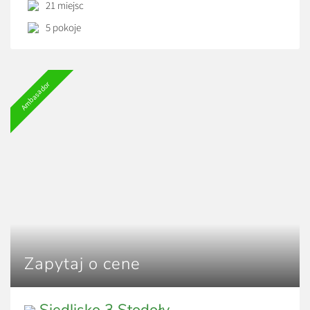
21 miejsc
szafka nocna kuchnia: lodówka, czajnik, mikrofalówka,
kuchnia indukcyjna, talerze, sztućce, salaterka, patelnia z
5 pokoje
pokrywą, garnek z pokrywą, deski i noże […]
Ambasador
Zapytaj o cene
Siedlisko 3 Stodoły