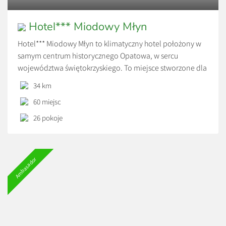
Hotel*** Miodowy Młyn
Hotel*** Miodowy Młyn to klimatyczny hotel położony w
samym centrum historycznego Opatowa, w sercu
województwa świętokrzyskiego. To miejsce stworzone dla
osób szukających spokojnego wypoczynku, komfortowych
34 km
noclegów oraz wyjątkowej atmosfery z dala od dużych,
60 miejsc
bezosobowych hoteli.
26 pokoje
Ambasador