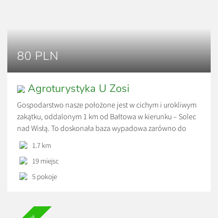
80 PLN
Agroturystyka U Zosi
Gospodarstwo nasze położone jest w cichym i urokliwym
zakątku, oddalonym 1 km od Bałtowa w kierunku – Solec
nad Wisłą. To doskonała baza wypadowa zarówno do
wycieczek pieszych, rowerowych oraz kajakowych.
1.7 km
Gospodarstwo otoczone jest lasem, górami oraz
19 miejsc
przepięknym przełomem rzeki Kamiennej wzdłuż którego
można podziwiać liczne wywierzyska. To raj dla osób,
5 pokoje
które chcą odpocząć od […]