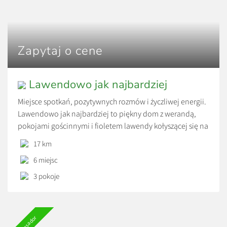
Zapytaj o cene
Lawendowo jak najbardziej
Miejsce spotkań, pozytywnych rozmów i życzliwej energii.
Lawendowo jak najbardziej to piękny dom z werandą,
pokojami gościnnymi i fioletem lawendy kołyszącej się na
wietrze. Spokojnie odpoczniesz po dniu pełnym wrażeń.
17 km
Wszystkie informacje na lawendowojaknajbardziej.pl
6 miejsc
Cennik w okresie zimy: Pakiety dla rodzin: 2+1 – 400 zł/ 1
doba (przy co najmniej dwóch noclegach) śniadanie
3 pokoje
wliczone w […]
Ambasador