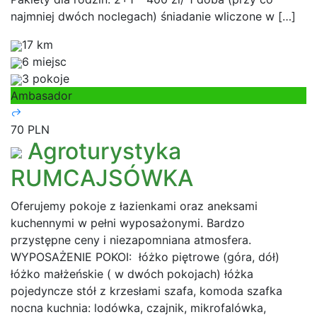
najmniej dwóch noclegach) śniadanie wliczone w […]
17 km
6 miejsc
3 pokoje
Ambasador
70 PLN
Agroturystyka
RUMCAJSÓWKA
Oferujemy pokoje z łazienkami oraz aneksami
kuchennymi w pełni wyposażonymi. Bardzo
przystępne ceny i niezapomniana atmosfera.
WYPOSAŻENIE POKOI: łóżko piętrowe (góra, dół)
łóżko małżeńskie ( w dwóch pokojach) łóżka
pojedyncze stół z krzesłami szafa, komoda szafka
nocna kuchnia: lodówka, czajnik, mikrofalówka,