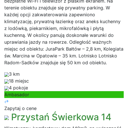
bezpłatne Wi-Fi i telewizor z płaskim ekranem. Na
terenie obiektu znajduje się prywatny parking. W
każdej opcji zakwaterowania zapewniono
klimatyzację, prywatną łazienkę oraz aneks kuchenny
z lodówką, piekarnikiem, mikrofalówką i płytą
kuchenną. W okolicy panują doskonałe warunki do
uprawiania jazdy na rowerze. Odległość ważnych
miejsc od obiektu: JuraPark Bałtów – 2,8 km, Kolegiata
św. Marcina w Opatowie – 35 km. Lotnisko Lotnisko
Radom-Sadków znajduje się 50 km od obiektu.
3 km
18 miejsc
4 pokoje
Ambasador
Zapytaj o cene
Przystań Świerkowa 14