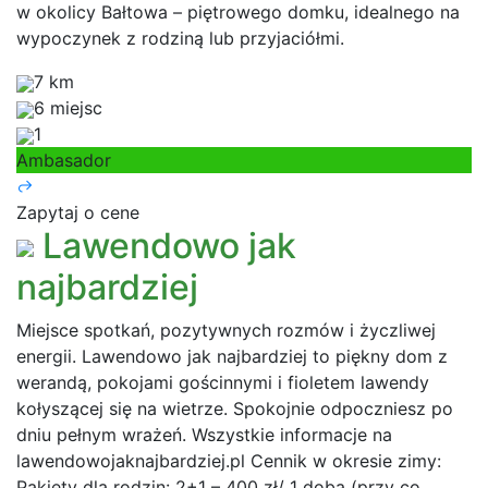
w okolicy Bałtowa – piętrowego domku, idealnego na
wypoczynek z rodziną lub przyjaciółmi.
7 km
6 miejsc
1
Ambasador
Zapytaj o cene
Lawendowo jak
najbardziej
Miejsce spotkań, pozytywnych rozmów i życzliwej
energii. Lawendowo jak najbardziej to piękny dom z
werandą, pokojami gościnnymi i fioletem lawendy
kołyszącej się na wietrze. Spokojnie odpoczniesz po
dniu pełnym wrażeń. Wszystkie informacje na
lawendowojaknajbardziej.pl Cennik w okresie zimy:
Pakiety dla rodzin: 2+1 – 400 zł/ 1 doba (przy co