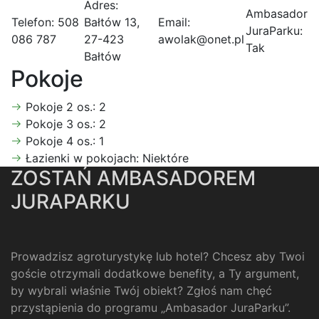
Adres:
Ambasador
Telefon:
508
Bałtów 13,
Email:
JuraParku:
086 787
27-423
awolak@onet.pl
Tak
Bałtów
Pokoje
Pokoje 2 os.:
2
Pokoje 3 os.:
2
Pokoje 4 os.:
1
Łazienki w pokojach:
Niektóre
ZOSTAŃ AMBASADOREM
JURAPARKU
Prowadzisz agroturystykę lub hotel? Chcesz aby Twoi
goście otrzymali dodatkowe benefity, a Ty argument,
by wybrali właśnie Twój obiekt? Zgłoś nam chęć
przystąpienia do programu „Ambasador JuraParku”.