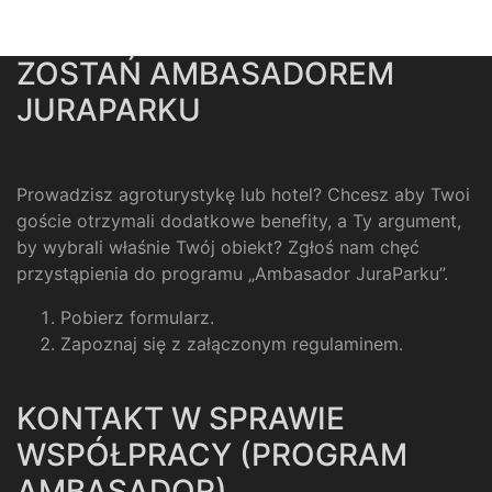
ZOSTAŃ AMBASADOREM
JURAPARKU
Prowadzisz agroturystykę lub hotel? Chcesz aby Twoi
goście otrzymali dodatkowe benefity, a Ty argument,
by wybrali właśnie Twój obiekt? Zgłoś nam chęć
przystąpienia do programu „Ambasador JuraParku”.
Pobierz formularz
.
Zapoznaj się z załączonym regulaminem
.
KONTAKT W SPRAWIE
WSPÓŁPRACY (PROGRAM
AMBASADOR)