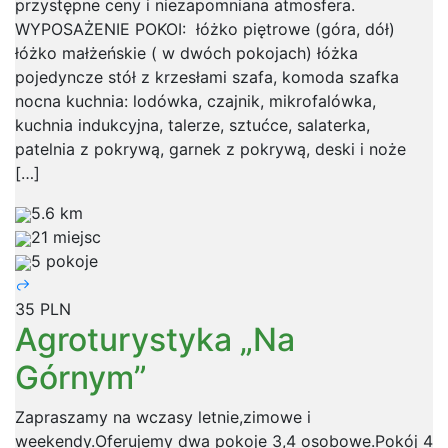
przystępne ceny i niezapomniana atmosfera.
WYPOSAŻENIE POKOI: łóżko piętrowe (góra, dół)
łóżko małżeńskie ( w dwóch pokojach) łóżka
pojedyncze stół z krzesłami szafa, komoda szafka
nocna kuchnia: lodówka, czajnik, mikrofalówka,
kuchnia indukcyjna, talerze, sztućce, salaterka,
patelnia z pokrywą, garnek z pokrywą, deski i noże
[…]
5.6 km
21 miejsc
5 pokoje
35 PLN
Agroturystyka „Na
Górnym”
Zapraszamy na wczasy letnie,zimowe i
weekendy.Oferujemy dwa pokoje 3,4 osobowe.Pokój 4