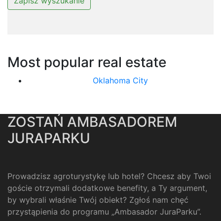
Most popular real estate
Oklahoma City
ZOSTAŃ AMBASADOREM
JURAPARKU
Prowadzisz agroturystykę lub hotel? Chcesz aby Twoi
goście otrzymali dodatkowe benefity, a Ty argument,
by wybrali właśnie Twój obiekt? Zgłoś nam chęć
przystąpienia do programu „Ambasador JuraParku”.