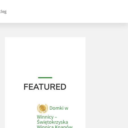
cleg
FEATURED
Domki w
Winnicy –
Świętokrzyska
Winnica Knapów