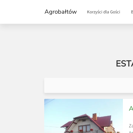
Agrobałtów
Korzyści dla Gości
EST
A
Z
Ag