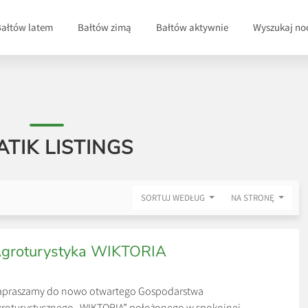
Bałtów latem
Bałtów zimą
Bałtów aktywnie
Wyszukaj no
ATIK LISTINGS
SORTUJ WEDŁUG
NA STRONĘ
groturystyka WIKTORIA
apraszamy do nowo otwartego Gospodarstwa
roturystycznego „WIKTORIA” położonego w spokojnej