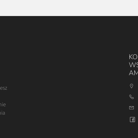
KO
WS
AM
cesz
nie
nia