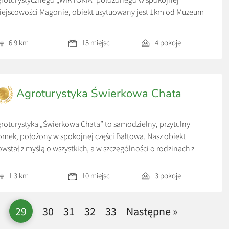
ejscowości Magonie, obiekt usytuowany jest 1km od Muzeum
cheologicznego i Rezerwatu Krzemionki, 5km od Bałtowskiego
mpleksu Turystycznego,10 km od „Żywe Muzeum i Fabryka
6.9 km
15 miejsc
4 pokoje
rcelany w Ćmielowie”,35km od Gór Świętokrzyskich, przez
gonie przechodzi niebieski szlak turystyczny z Łysej Góry do
tkowic. Znajdują się tu liczne lasy […]
Agroturystyka Świerkowa Chata
roturystyka „Świerkowa Chata” to samodzielny, przytulny
mek, położony w spokojnej części Bałtowa. Nasz obiekt
wstał z myślą o wszystkich, a w szczególności o rodzinach z
iećmi. Dlatego w trosce o bezpieczeństwo, zdrowie oraz
rakcje dla najmłodszych proponujemy szereg udogodnień i
1.3 km
10 miejsc
3 pokoje
związań. Jest to doskonałe miejsce do wypoczynku i relaksu. Na
rterze domku znajduje się nowocześnie […]
29
30
31
32
33
Następne »