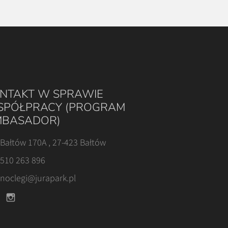
NTAKT W SPRAWIE
PÓŁPRACY (PROGRAM
BASADOR)
Bałtów 170A , 27-423 Bałtów
510 263 896
noclegi@jurapark.pl