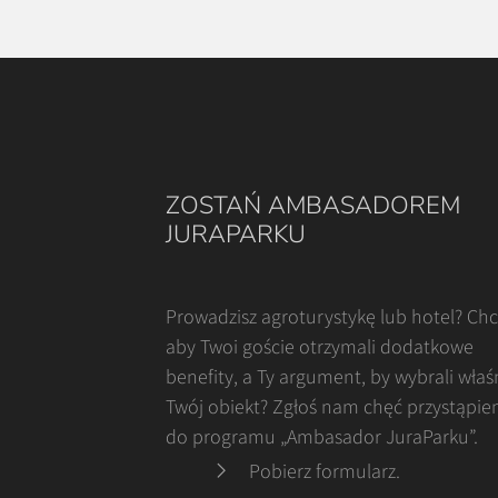
ZOSTAŃ AMBASADOREM
JURAPARKU
Prowadzisz agroturystykę lub hotel? Ch
aby Twoi goście otrzymali dodatkowe
benefity, a Ty argument, by wybrali właś
Twój obiekt? Zgłoś nam chęć przystąpie
do programu „Ambasador JuraParku”.
Pobierz formularz
.