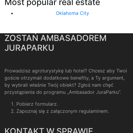
Most popular real estate
Oklahoma City
ZOSTAŃ AMBASADOREM
JURAPARKU
Prowadzisz agroturystykę lub hotel? Chcesz aby Twoi
goście otrzymali dodatkowe benefity, a Ty argument,
by wybrali właśnie Twój obiekt? Zgłoś nam chęć
przystąpienia do programu „Ambasador JuraParku”.
Pobierz formularz
.
Zapoznaj się z załączonym regulaminem
.
KONTAKT W SPRAWIE