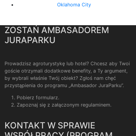
Oklahoma City
ZOSTAŃ AMBASADOREM
JURAPARKU
Prowadzisz agroturystykę lub hotel? Chcesz aby Twoi
goście otrzymali dodatkowe benefity, a Ty argument,
by wybrali właśnie Twój obiekt? Zgłoś nam chęć
przystąpienia do programu „Ambasador JuraParku”.
Pobierz formularz
.
Zapoznaj się z załączonym regulaminem
.
KONTAKT W SPRAWIE
WSPÓŁPRACY (PROGRAM