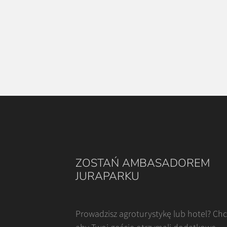
ZOSTAŃ AMBASADOREM
JURAPARKU
Prowadzisz agroturystykę lub hotel? Ch