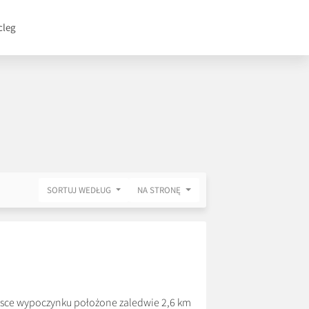
cleg
SORTUJ WEDŁUG
NA STRONĘ
jsce wypoczynku położone zaledwie 2,6 km