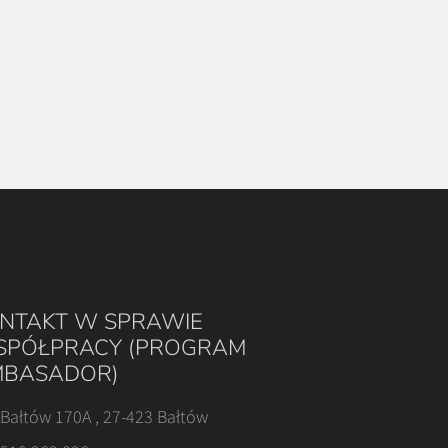
NTAKT W SPRAWIE
PÓŁPRACY (PROGRAM
BASADOR)
Bałtów 170A , 27-423 Bałtów