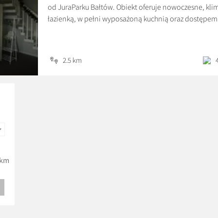
od JuraParku Bałtów. Obiekt oferuje nowoczesne, kl
łazienką, w pełni wyposażoną kuchnią oraz dostępem
parkingu.
To idealna propozycja dla rodzin, par i grup przyjació
2.5 km
a jednocześnie mieć najważniejsze atrakcje Bałtowa w
relaksować się w ogrodzie, cieszyć się widokiem na zie
pobyt jest komfortowy o każdej porze roku.
km