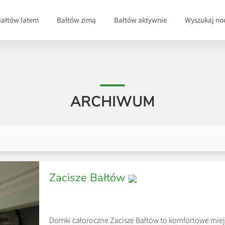
Bałtów latem
Bałtów zimą
Bałtów aktywnie
Wyszukaj no
ARCHIWUM
Zacisze Bałtów
Domki całoroczne Zacisze Bałtów to komfortowe mie