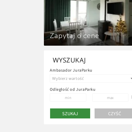
Zapytaj o cene
WYSZUKAJ
Ambasador JuraParku
Wybierz wartość
Odległość od JuraParku