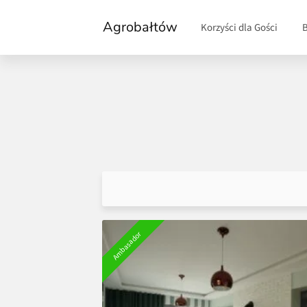
Agrobałtów
Korzyści dla Gości
Ambasador