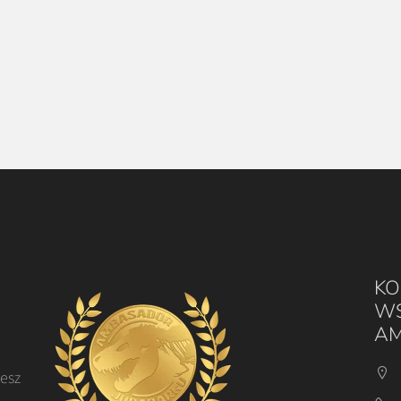
KO
WS
AM
cesz