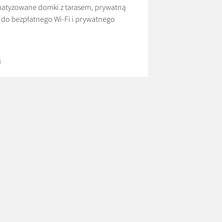
imatyzowane domki z tarasem, prywatną
 do bezpłatnego Wi-Fi i prywatnego
ł, które chcą odpocząć w spokojnej okolicy,
4
 zasięgu kilku minut jazdy. Goście mogą
leń i korzystać z wygód, które sprawiają, że