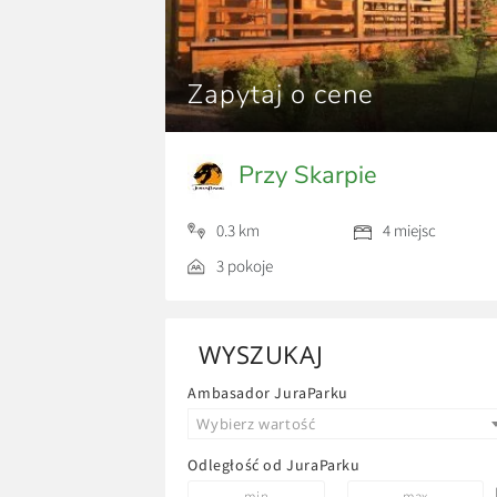
Zapytaj o cene
Przy Skarpie
0.3 km
4 miejsc
3 pokoje
WYSZUKAJ
Ambasador JuraParku
Wybierz wartość
Odległość od JuraParku