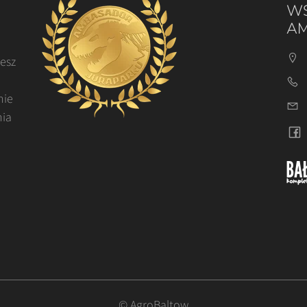
WS
AM
cesz
nie
nia
© AgroBaltow