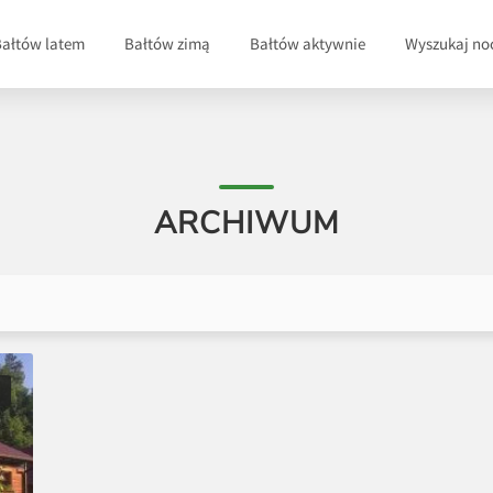
Bałtów latem
Bałtów zimą
Bałtów aktywnie
Wyszukaj no
ARCHIWUM