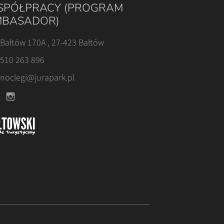
PÓŁPRACY (PROGRAM
BASADOR)
Bałtów 170A , 27-423 Bałtów
510 263 896
noclegi@jurapark.pl