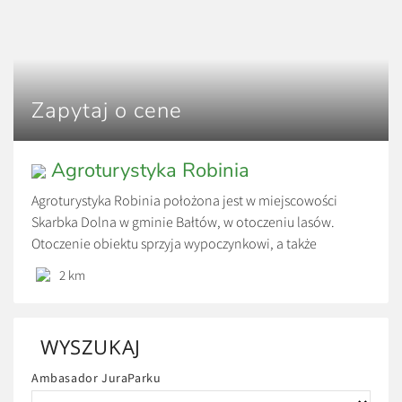
Zapytaj o cene
Agroturystyka Robinia
Agroturystyka Robinia położona jest w miejscowości
Skarbka Dolna w gminie Bałtów, w otoczeniu lasów.
Otoczenie obiektu sprzyja wypoczynkowi, a także
aktywności fizycznej. W bezpośrednim sąsiedztwie
2 km
znajduje się Park Linowy Skarbka oraz Bałtowski Kompleks
Turystyczny.
WYSZUKAJ
Ambasador JuraParku