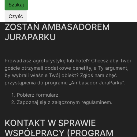
ZOSTAŃ AMBASADOREM
JURAPARKU
Prowadzisz agroturystykę lub hotel? Chcesz aby Twoi
goście otrzymali dodatkowe benefity, a Ty argument,
by wybrali właśnie Twój obiekt? Zgłoś nam chęć
przystąpienia do programu „Ambasador JuraParku”.
Pobierz formularz
.
Zapoznaj się z załączonym regulaminem
.
KONTAKT W SPRAWIE
WSPÓŁPRACY (PROGRAM