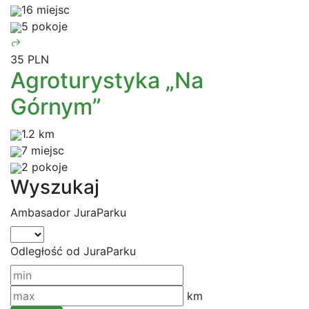
16 miejsc
5 pokoje
35 PLN
Agroturystyka „Na
Górnym”
1.2 km
7 miejsc
2 pokoje
Wyszukaj
Ambasador JuraParku
Odległość od JuraParku
km