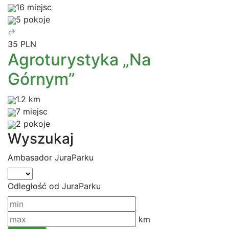
16 miejsc
5 pokoje
35 PLN
Agroturystyka „Na
Górnym”
1.2 km
7 miejsc
2 pokoje
Wyszukaj
Ambasador JuraParku
Odległość od JuraParku
km