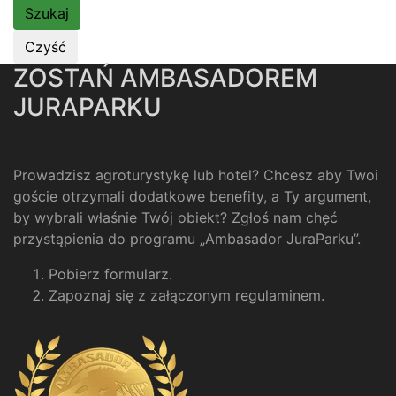
ZOSTAŃ AMBASADOREM
JURAPARKU
Prowadzisz agroturystykę lub hotel? Chcesz aby Twoi
goście otrzymali dodatkowe benefity, a Ty argument,
by wybrali właśnie Twój obiekt? Zgłoś nam chęć
przystąpienia do programu „Ambasador JuraParku”.
Pobierz formularz
.
Zapoznaj się z załączonym regulaminem
.