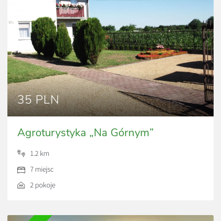
35 PLN
Agroturystyka „Na Górnym”
1.2 km
7 miejsc
2 pokoje