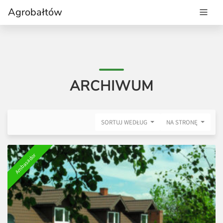
Agrobałtów
ARCHIWUM
SORTUJ WEDŁUG
NA STRONĘ
Ambasador