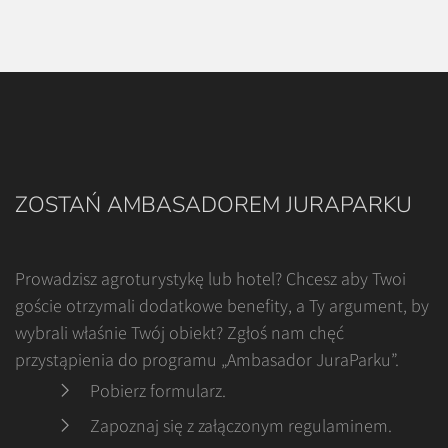
ZOSTAŃ AMBASADOREM JURAPARKU
Prowadzisz agroturystykę lub hotel? Chcesz aby Twoi
goście otrzymali dodatkowe benefity, a Ty argument, by
wybrali właśnie Twój obiekt? Zgłoś nam chęć
przystąpienia do programu „Ambasador JuraParku”.
Pobierz formularz
.
Zapoznaj się z załączonym regulaminem
.