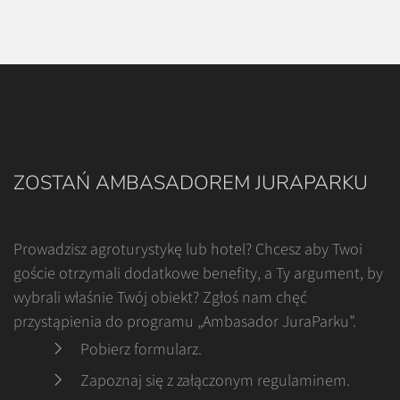
ZOSTAŃ AMBASADOREM JURAPARKU
Prowadzisz agroturystykę lub hotel? Chcesz aby Twoi
goście otrzymali dodatkowe benefity, a Ty argument, by
wybrali właśnie Twój obiekt? Zgłoś nam chęć
przystąpienia do programu „Ambasador JuraParku”.
Pobierz formularz
.
Zapoznaj się z załączonym regulaminem
.