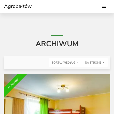
Agrobałtów
ARCHIWUM
SORTUJ WEDŁUG
NA STRONĘ
Ambasador