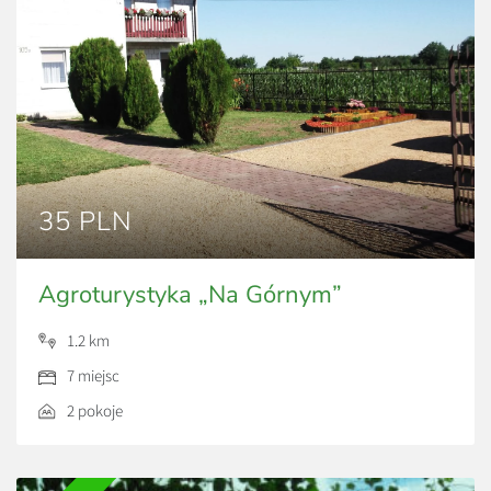
35 PLN
Agroturystyka „Na Górnym”
1.2 km
7 miejsc
2 pokoje