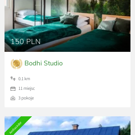
150 PLN
Bodhi Studio
0.1 km
11 miejsc
3 pokoje
Ambasador