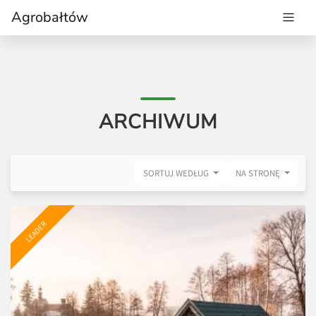
Agrobałtów
ARCHIWUM
SORTUJ WEDŁUG
NA STRONĘ
LEADER