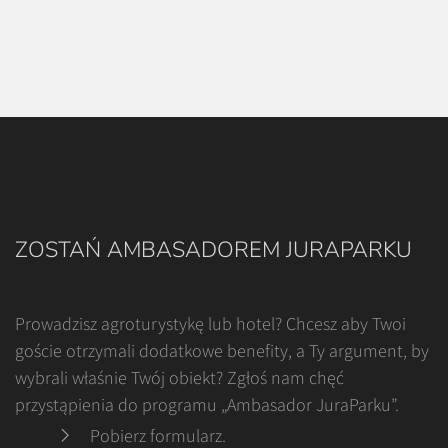
ZOSTAŃ AMBASADOREM JURAPARKU
Prowadzisz agroturystykę lub hotel? Chcesz aby Twoi
goście otrzymali dodatkowe benefity, a Ty argument, by
wybrali właśnie Twój obiekt? Zgłoś nam chęć
przystąpienia do programu „Ambasador JuraParku”.
Pobierz formularz
.