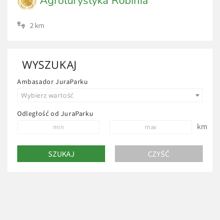
Agroturystyka Robinia
2 km
WYSZUKAJ
Ambasador JuraParku
Wybierz wartość
Odległość od JuraParku
km