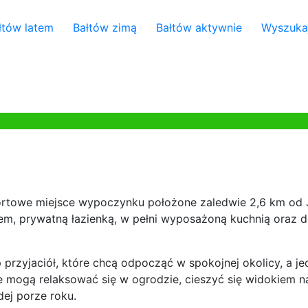
łtów latem
Bałtów zimą
Bałtów aktywnie
Wyszuka
rtowe miejsce wypoczynku położone zaledwie 2,6 km od Ju
m, prywatną łazienką, w pełni wyposażoną kuchnią oraz d
p przyjaciół, które chcą odpocząć w spokojnej okolicy, a j
e mogą relaksować się w ogrodzie, cieszyć się widokiem na
dej porze roku.