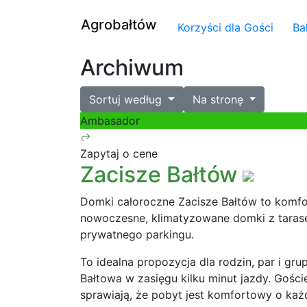
Agrobałtów
Korzyści dla Gości
Ba
Archiwum
Sortuj według
Na stronę
Ambasador
Zapytaj o cene
Zacisze Bałtów
Domki całoroczne Zacisze Bałtów to komfo
nowoczesne, klimatyzowane domki z tarase
prywatnego parkingu.
To idealna propozycja dla rodzin, par i gru
Bałtowa w zasięgu kilku minut jazdy. Gości
sprawiają, że pobyt jest komfortowy o każ