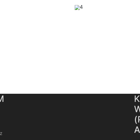
4
M
K
z