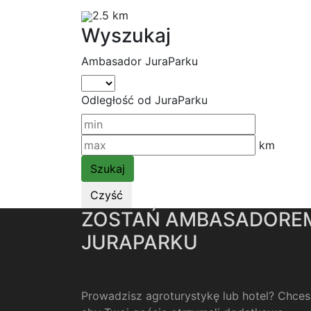
2.5 km
Wyszukaj
Ambasador JuraParku
Odległość od JuraParku
km
ZOSTAŃ AMBASADORE
JURAPARKU
Prowadzisz agroturystykę lub hotel? Chces