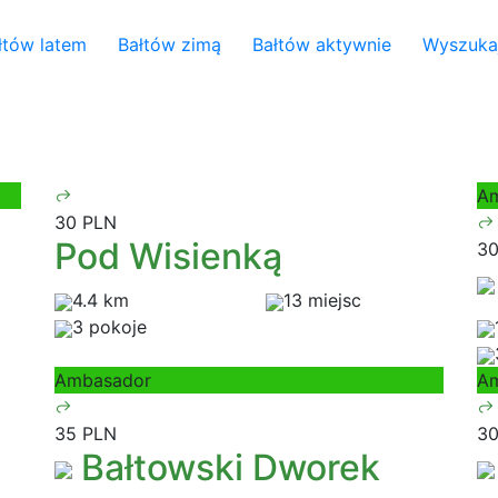
łtów latem
Bałtów zimą
Bałtów aktywnie
Wyszuka
A
30 PLN
Pod Wisienką
30
4.4 km
13 miejsc
3 pokoje
Ambasador
A
35 PLN
30
Bałtowski Dworek