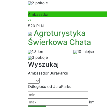
2 pokoje
Ambasador
520 PLN
Agroturystyka
Świerkowa Chata
1.3 km
10 miejsc
3 pokoje
Wyszukaj
Ambasador JuraParku
Odległość od JuraParku
km