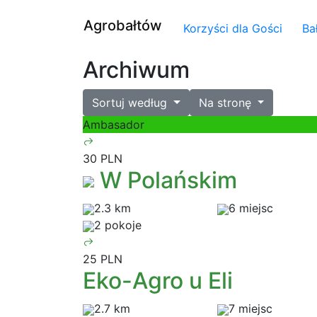
Agrobałtów
Korzyści dla Gości
Ba
Archiwum
Sortuj według
Na stronę
Ambasador
30 PLN
W Polańskim
2.3 km
6 miejsc
2 pokoje
25 PLN
Eko-Agro u Eli
2.7 km
7 miejsc