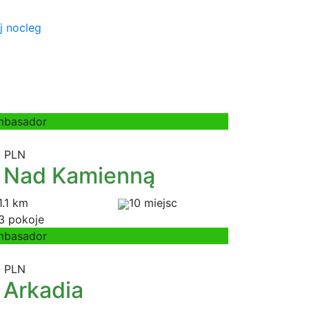
j nocleg
mbasador
 PLN
Nad Kamienną
1.1 km
10 miejsc
3 pokoje
mbasador
 PLN
Arkadia