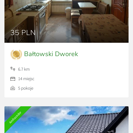
35 PLN
Bałtowski Dworek
6.7 km
14 miejsc
5 pokoje
Ambasador