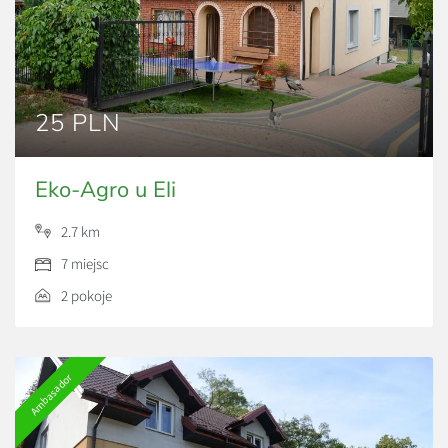
25 PLN
Eko-Agro u Eli
2.7 km
7 miejsc
2 pokoje
Ambasador