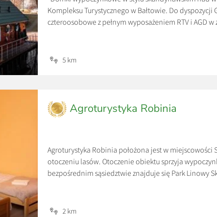
Kompleksu Turystycznego w Bałtowie. Do dyspozycji
czteroosobowe z pełnym wyposażeniem RTV i AGD w z
urokliwy krajobraz. Każdy domek ma własne jeziorko 
za wynajem całego domku, przy […]
5 km
Agroturystyka Robinia
Agroturystyka Robinia położona jest w miejscowości 
otoczeniu lasów. Otoczenie obiektu sprzyja wypoczynk
bezpośrednim sąsiedztwie znajduje się Park Linowy S
Turystyczny.
2 km