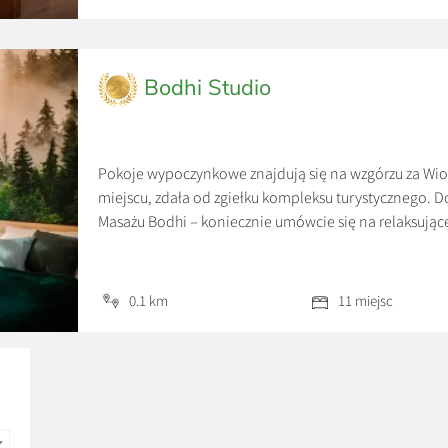
Bodhi Studio
Pokoje wypoczynkowe znajdują się na wzgórzu za Wio
miejscu, zdała od zgiełku kompleksu turystycznego. 
Masażu Bodhi – koniecznie umówcie się na relaksując
metrów od Bodhi Studio znajduje się gastronomia „Za
śniadania w formie bufetu. Położona […]
0.1 km
11 miejsc