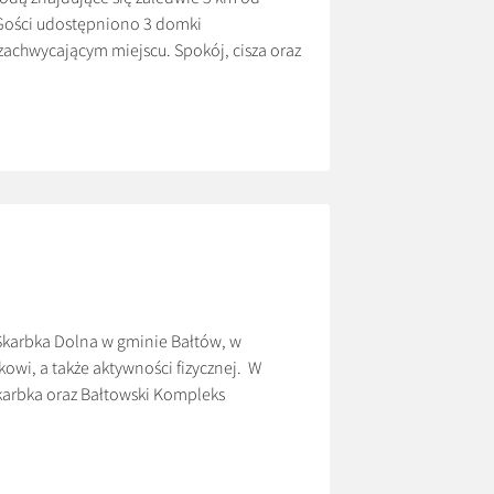
 Gości udostępniono 3 domki
achwycającym miejscu. Spokój, cisza oraz
na wyłączność. Ceny: *600 zł/doba *Cena
Skarbka Dolna w gminie Bałtów, w
owi, a także aktywności fizycznej. W
karbka oraz Bałtowski Kompleks