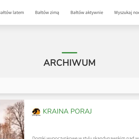
Bałtów latem
Bałtów zimą
Bałtów aktywnie
Wyszukaj no
ARCHIWUM
KRAINA PORAJ
Domki wypoczynkowe w stylu skandynawskim nad wod