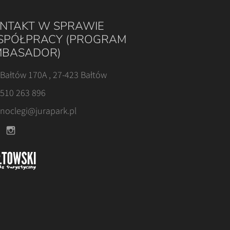
NTAKT W SPRAWIE
PÓŁPRACY (PROGRAM
BASADOR)
Bałtów 170A , 27-423 Bałtów
510 263 896
noclegi@jurapark.pl