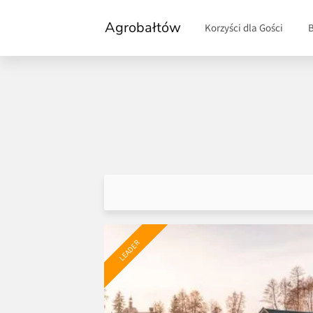
Agrobałtów
Korzyści dla Gości
LEADER