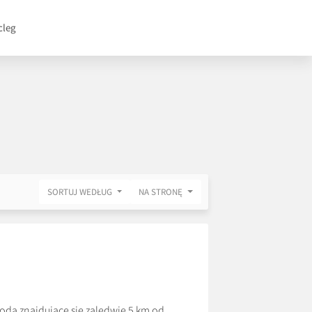
cleg
SORTUJ WEDŁUG
NA STRONĘ
ą znajdujące się zaledwie 5 km od