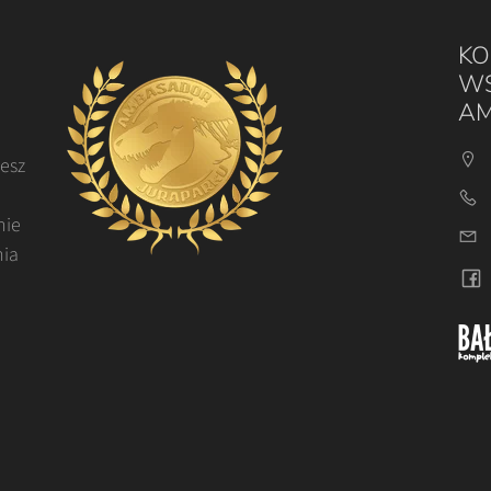
KO
WS
AM
cesz
nie
nia