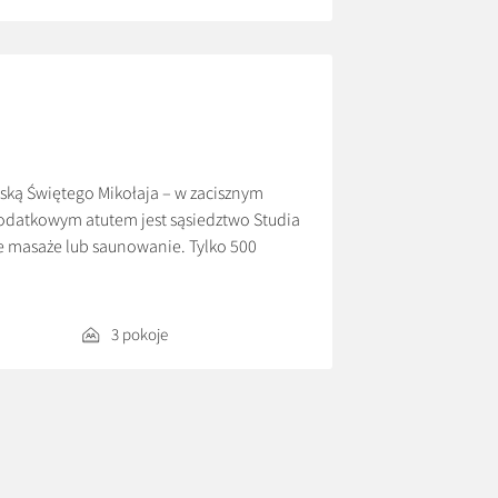
ską Świętego Mikołaja – w zacisznym
Dodatkowym atutem jest sąsiedztwo Studia
e masaże lub saunowanie. Tylko 500
jazd Przystocze” – gdzie serwowane są
3 pokoje