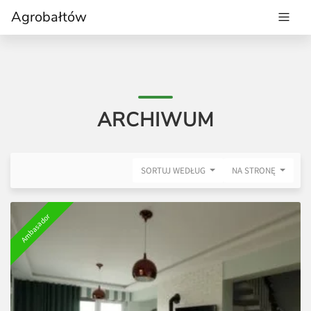
Agrobałtów
ARCHIWUM
SORTUJ WEDŁUG
NA STRONĘ
Ambasador