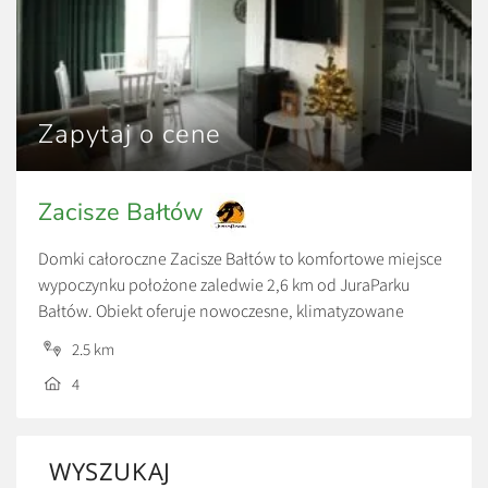
Zapytaj o cene
Zacisze Bałtów
Domki całoroczne Zacisze Bałtów to komfortowe miejsce
wypoczynku położone zaledwie 2,6 km od JuraParku
Bałtów. Obiekt oferuje nowoczesne, klimatyzowane
domki z tarasem, prywatną łazienką, w pełni wyposażoną
2.5 km
kuchnią oraz dostępem do bezpłatnego Wi-Fi i
4
prywatnego parkingu.
To idealna propozycja dla rodzin, par i grup przyjaciół,
które chcą odpocząć w spokojnej okolicy, a jednocześnie
WYSZUKAJ
mieć najważniejsze atrakcje Bałtowa w zasięgu kilku minut