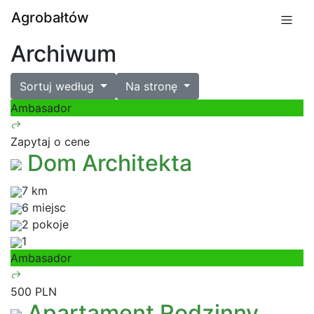
Agrobałtów
Archiwum
Sortuj według
Na stronę
Ambasador
Zapytaj o cene
Dom Architekta
7 km
6 miejsc
2 pokoje
1
Ambasador
500 PLN
Apartament Rodzinny