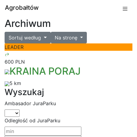
Agrobałtów
Archiwum
Sortuj według
Na stronę
LEADER
600 PLN
KRAINA PORAJ
5 km
Wyszukaj
Ambasador JuraParku
Odległość od JuraParku