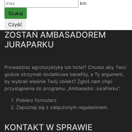
km
ZOSTAŃ AMBASADOREM
JURAPARKU
Prowadzisz agroturystykę lub hotel? Chcesz aby Twoi
goście otrzymali dodatkowe benefity, a Ty argument,
by wybrali właśnie Twój obiekt? Zgłoś nam chęć
przystąpienia do programu „Ambasador JuraParku”.
Pobierz formularz
.
Zapoznaj się z załączonym regulaminem
.
KONTAKT W SPRAWIE