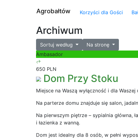
Agrobałtów
Korzyści dla Gości
Ba
Archiwum
Sortuj według
Na stronę
Ambasador
650 PLN
Dom Przy Stoku
Miejsce na Waszą wyłączność i dla Waszej 
Na parterze domu znajduje się salon, jadal
Na pierwszym piętrze – sypialnia główna, ł
i łazienka z wanną.
Dom jest idealny dla 8 osób, w pełni wyp