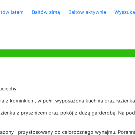
łtów latem
Bałtów zimą
Bałtów aktywnie
Wyszuka
uciechy.
nia z kominkiem, w pełni wyposażona kuchnia oraz łazienka
azienka z prysznicem oraz pokój z dużą garderobą. Na pod
osażony i przystosowany do całorocznego wynajmu. Poran