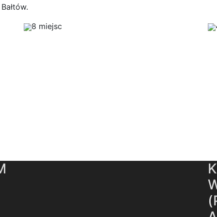
 Bałtów.
8 miejsc
M
K