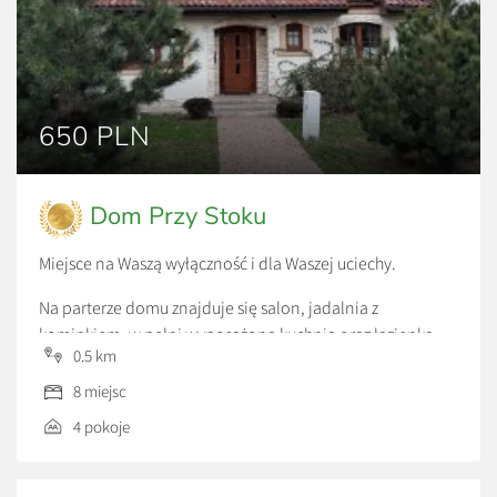
650 PLN
Dom Przy Stoku
Miejsce na Waszą wyłączność i dla Waszej uciechy.
Na parterze domu znajduje się salon, jadalnia z
kominkiem, w pełni wyposażona kuchnia oraz łazienka.
0.5 km
Na pierwszym piętrze – sypialnia główna, łazienka z
8 miejsc
prysznicem oraz pokój z dużą garderobą. Na poddaszu
4 pokoje
natomiast znajdują się dwie sypialnie i łazienka z wanną.
Dom jest idealny dla 8 osób, w pełni wyposażony i