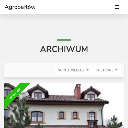
Agrobałtów
ARCHIWUM
SORTUJ WEDŁUG
NA STRONĘ
Ambasador