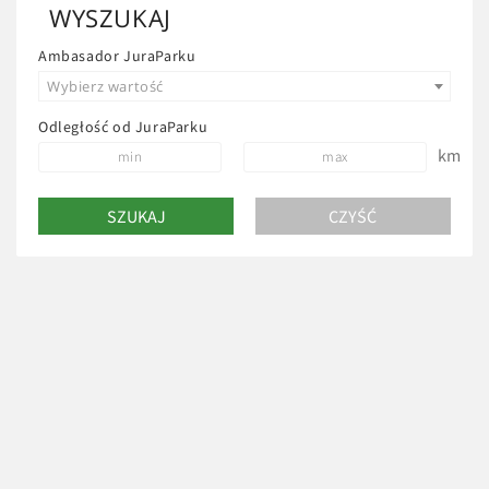
przystosowany do całorocznego wynajmu. Poranną kawę
WYSZUKAJ
i wieczorne wino można sączyć na tarasie, z którego
Ambasador JuraParku
widok rozpościera się na Bałtów.
Wybierz wartość
Odległość od JuraParku
km