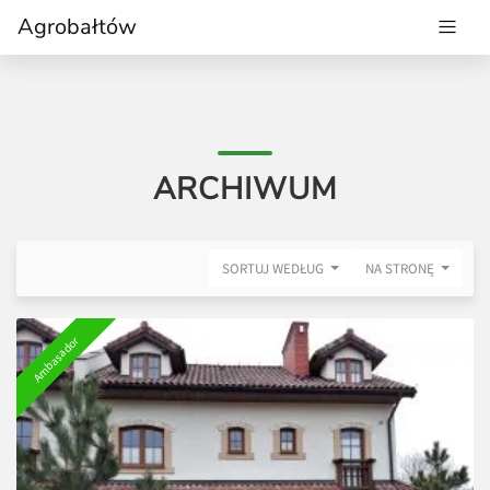
Agrobałtów
ARCHIWUM
SORTUJ WEDŁUG
NA STRONĘ
Ambasador