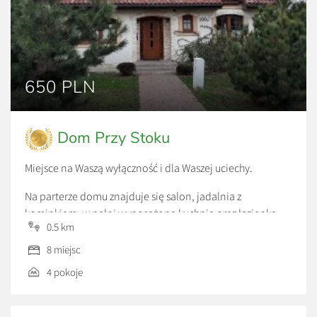
650 PLN
Dom Przy Stoku
Miejsce na Waszą wyłączność i dla Waszej uciechy.
Na parterze domu znajduje się salon, jadalnia z
kominkiem, w pełni wyposażona kuchnia oraz łazienka.
0.5 km
Na pierwszym piętrze – sypialnia główna, łazienka z
8 miejsc
prysznicem oraz pokój z dużą garderobą. Na poddaszu
4 pokoje
natomiast znajdują się dwie sypialnie i łazienka z wanną.
Dom jest idealny dla 8 osób, w pełni wyposażony i