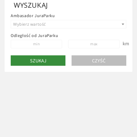
przystosowany do całorocznego wynajmu. Poranną kawę
WYSZUKAJ
i wieczorne wino można sączyć na tarasie, z którego
Ambasador JuraParku
widok rozpościera się na Bałtów.
Wybierz wartość
Odległość od JuraParku
km