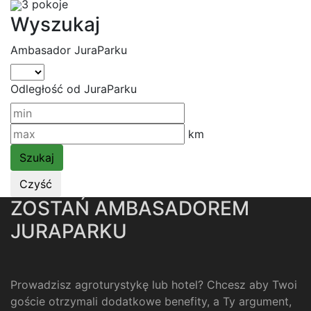
3 pokoje
Wyszukaj
Ambasador JuraParku
Odległość od JuraParku
km
ZOSTAŃ AMBASADOREM
JURAPARKU
Prowadzisz agroturystykę lub hotel? Chcesz aby Twoi
goście otrzymali dodatkowe benefity, a Ty argument,