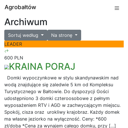
Agrobałtów
Archiwum
Sortuj według
Na stronę
LEADER
600 PLN
KRAINA PORAJ
Domki wypoczynkowe w stylu skandynawskim nad
wodą znajdujące się zaledwie 5 km od Kompleksu
Turystycznego w Bałtowie. Do dyspozycji Gości
udostępniono 3 domki czteroosobowe z pełnym
wyposażeniem RTV i AGD w zachwycającym miejscu.
Spokój, cisza oraz urokliwy krajobraz. Każdy domek
ma własne jeziorko na wyłączność. Ceny: *600
zł/doba *Cena za wynajem całego domku, przy […]