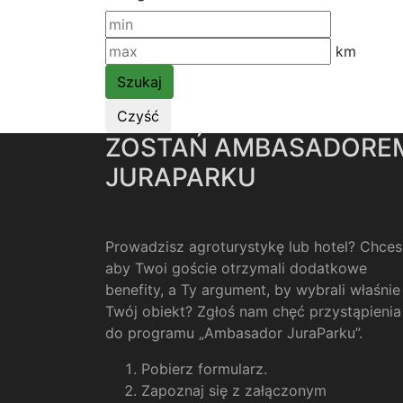
km
ZOSTAŃ AMBASADORE
JURAPARKU
Prowadzisz agroturystykę lub hotel? Chces
aby Twoi goście otrzymali dodatkowe
benefity, a Ty argument, by wybrali właśnie
Twój obiekt? Zgłoś nam chęć przystąpienia
do programu „Ambasador JuraParku”.
Pobierz formularz
.
Zapoznaj się z załączonym