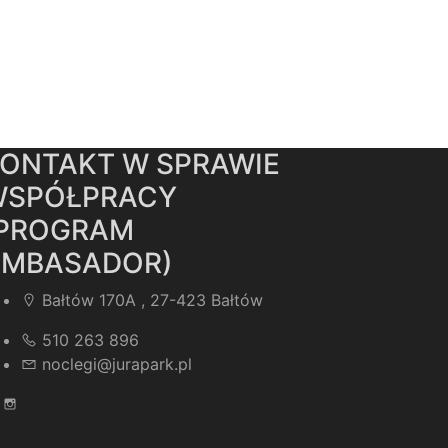
ONTAKT W SPRAWIE
WSPÓŁPRACY
(PROGRAM
AMBASADOR)
Bałtów 170A , 27-423 Bałtów
510 263 896
noclegi@jurapark.pl