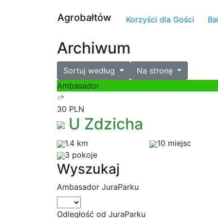
Agrobałtów
Korzyści dla Gości
Ba
Archiwum
Sortuj według
Na stronę
Ambasador
30 PLN
U Zdzicha
1.4 km
10 miejsc
3 pokoje
Wyszukaj
Ambasador JuraParku
Odległość od JuraParku