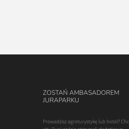
ZOSTAŃ AMBASADOREM
JURAPARKU
Prowadzisz agroturystykę lub hotel? Ch