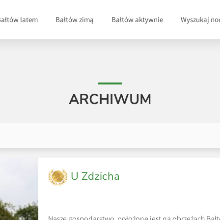
Bałtów latem
Bałtów zimą
Bałtów aktywnie
Wyszukaj no
ARCHIWUM
U Zdzicha
Nasze gospodarstwo położone jest na obrzeżach Bał