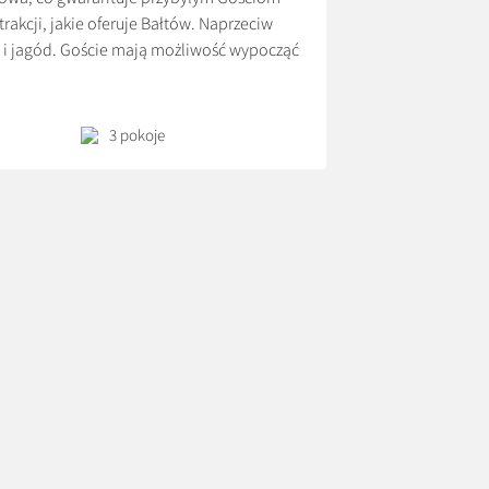
trakcji, jakie oferuje Bałtów. Naprzeciw
 i jagód. Goście mają możliwość wypocząć
szych i rowerowych, jeżdżąc konno, a
3 pokoje