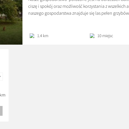
ciszę i spokój oraz możliwość korzystania z wszelkich a
naszego gospodarstwa znajduje się las pełen grzybów
na łonie natury korzystając z wytyczonych szlaków pie
wieczorem biesiadując przy grillu lub […]
1.4 km
10 miejsc
km