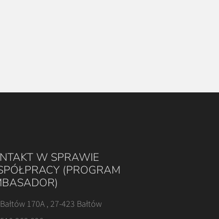
NTAKT W SPRAWIE
PÓŁPRACY (PROGRAM
BASADOR)
Bałtów 170A , 27-423 Bałtów