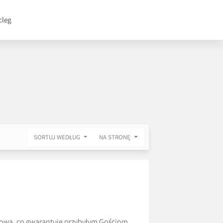
cleg
SORTUJ WEDŁUG
NA STRONĘ
towa, co gwarantuje przybyłym Gościom