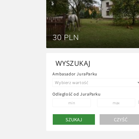
30 PLN
WYSZUKAJ
Ambasador JuraParku
Wybierz wartość
Odległość od JuraParku