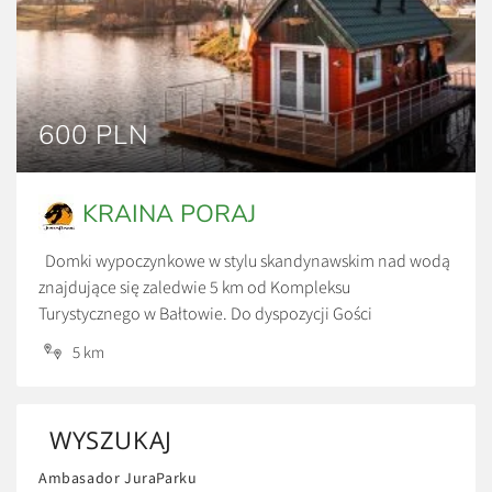
600 PLN
KRAINA PORAJ
Domki wypoczynkowe w stylu skandynawskim nad wodą
znajdujące się zaledwie 5 km od Kompleksu
Turystycznego w Bałtowie. Do dyspozycji Gości
udostępniono 3 domki czteroosobowe z pełnym
5 km
wyposażeniem RTV i AGD w zachwycającym miejscu.
Spokój, cisza oraz urokliwy krajobraz. Każdy domek ma
własne jeziorko na wyłączność. Ceny: *600 zł/doba *Cena
WYSZUKAJ
za wynajem całego domku, przy […]
Ambasador JuraParku