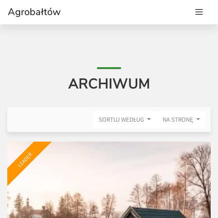
Agrobałtów
ARCHIWUM
SORTUJ WEDŁUG
NA STRONĘ
LEADER