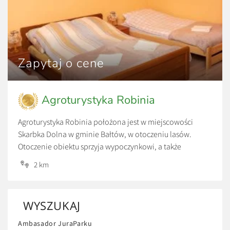
Zapytaj o cene
Agroturystyka Robinia
Agroturystyka Robinia położona jest w miejscowości
Skarbka Dolna w gminie Bałtów, w otoczeniu lasów.
Otoczenie obiektu sprzyja wypoczynkowi, a także
aktywności fizycznej. W bezpośrednim sąsiedztwie
2 km
znajduje się Park Linowy Skarbka oraz Bałtowski Kompleks
Turystyczny.
WYSZUKAJ
Ambasador JuraParku